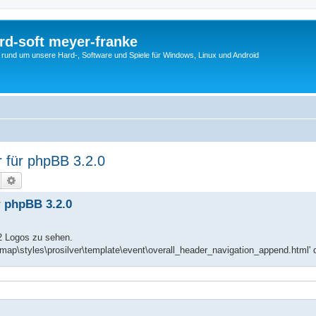
rd-soft meyer-franke
s rund um unsere Hard-, Software und Spiele für Windows, Linux und Android
 für phpBB 3.2.0
Suche
Erweiterte Suche
r phpBB 3.2.0
 2 Logos zu sehen.
ermap\styles\prosilver\template\event\overall_header_navigation_append.html' d