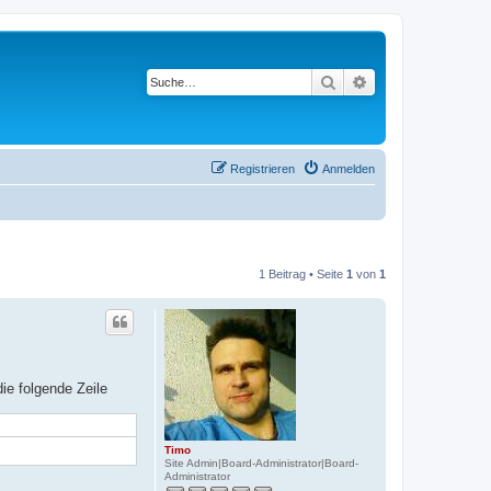
Suche
Erweiterte Suche
Registrieren
Anmelden
1 Beitrag • Seite
1
von
1
ie folgende Zeile
Timo
Site Admin|Board-Administrator|Board-
Administrator