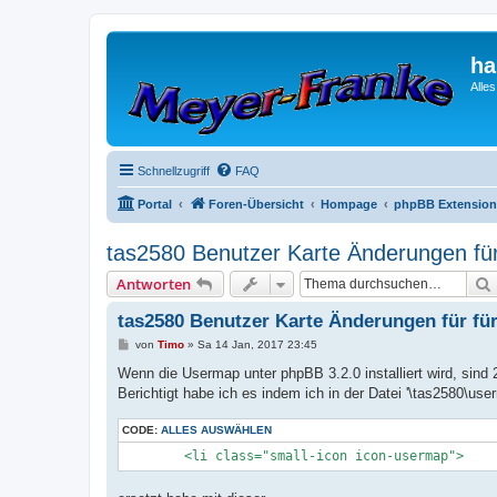
ha
Alle
Schnellzugriff
FAQ
Portal
Foren-Übersicht
Hompage
phpBB Extension
tas2580 Benutzer Karte Änderungen für
Antworten
tas2580 Benutzer Karte Änderungen für fü
B
von
Timo
»
Sa 14 Jan, 2017 23:45
e
i
Wenn die Usermap unter phpBB 3.2.0 installiert wird, sind
t
Berichtigt habe ich es indem ich in der Datei '\tas2580\us
r
a
g
CODE:
ALLES AUSWÄHLEN
	<li class="small-icon icon-usermap">