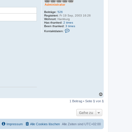
Beiträge:
526
Registriert:
Fr 19 Sep, 2003 16:26
Wohnort:
Hamburg
Has thanked:
2 times
Been thanked:
3 times
K
Kontaktdaten:
o
n
t
a
k
t
d
a
t
e
n
v
o
n
T
i
m
o
N
a
1 Beitrag • Seite
1
von
1
c
h
o
Gehe zu
b
e
n
Impressum
Alle Cookies löschen
Alle Zeiten sind
UTC+02:00