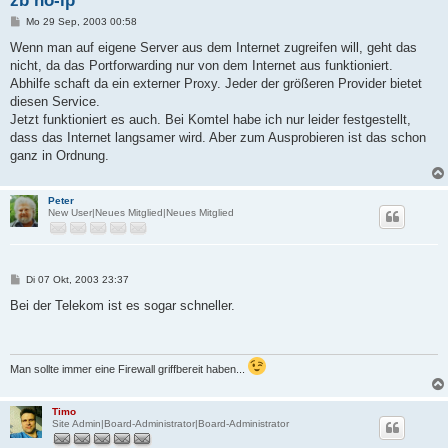
zb no-ip
B
Mo 29 Sep, 2003 00:58
e
i
Wenn man auf eigene Server aus dem Internet zugreifen will, geht das
t
nicht, da das Portforwarding nur von dem Internet aus funktioniert.
r
a
Abhilfe schaft da ein externer Proxy. Jeder der größeren Provider bietet
g
diesen Service.
Jetzt funktioniert es auch. Bei Komtel habe ich nur leider festgestellt,
dass das Internet langsamer wird. Aber zum Ausprobieren ist das schon
ganz in Ordnung.
Peter
New User|Neues Mitglied|Neues Mitglied
B
Di 07 Okt, 2003 23:37
e
i
Bei der Telekom ist es sogar schneller.
t
r
a
g
Man sollte immer eine Firewall griffbereit haben...
Timo
Site Admin|Board-Administrator|Board-Administrator