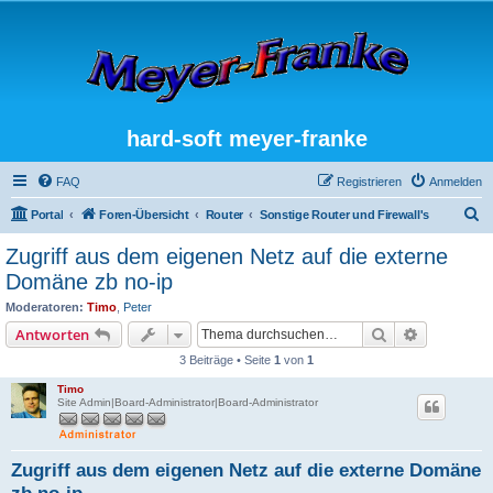
hard-soft meyer-franke
FAQ
Registrieren
Anmelden
S
Portal
Foren-Übersicht
Router
Sonstige Router und Firewall's
u
Zugriff aus dem eigenen Netz auf die externe
c
Domäne zb no-ip
h
Moderatoren:
Timo
,
Peter
e
Suche
Erweiterte
Antworten
3 Beiträge • Seite
1
von
1
Timo
Site Admin|Board-Administrator|Board-Administrator
Zugriff aus dem eigenen Netz auf die externe Domäne