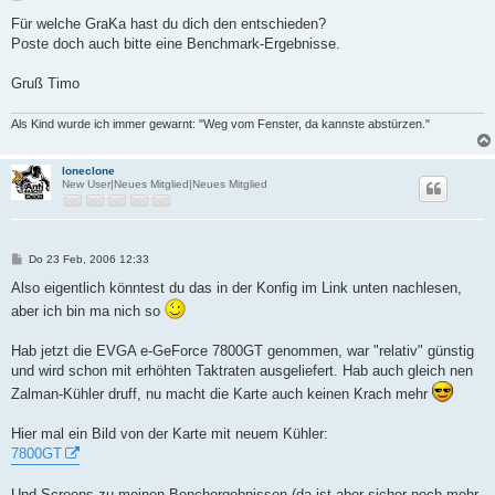
e
i
Für welche GraKa hast du dich den entschieden?
t
Poste doch auch bitte eine Benchmark-Ergebnisse.
r
a
g
Gruß Timo
Als Kind wurde ich immer gewarnt: "Weg vom Fenster, da kannste abstürzen."
loneclone
New User|Neues Mitglied|Neues Mitglied
B
Do 23 Feb, 2006 12:33
e
i
Also eigentlich könntest du das in der Konfig im Link unten nachlesen,
t
aber ich bin ma nich so
r
a
g
Hab jetzt die EVGA e-GeForce 7800GT genommen, war "relativ" günstig
und wird schon mit erhöhten Taktraten ausgeliefert. Hab auch gleich nen
Zalman-Kühler druff, nu macht die Karte auch keinen Krach mehr
Hier mal ein Bild von der Karte mit neuem Kühler:
7800GT
Und Screens zu meinen Benchergebnissen (da ist aber sicher noch mehr