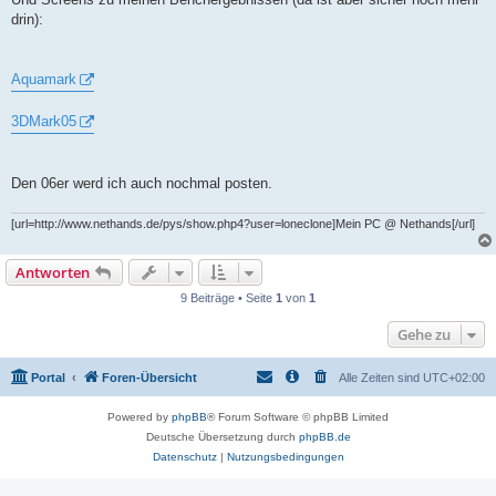
drin):
Aquamark
3DMark05
Den 06er werd ich auch nochmal posten.
[url=http://www.nethands.de/pys/show.php4?user=loneclone]Mein PC @ Nethands[/url]
Antworten
9 Beiträge • Seite
1
von
1
Gehe zu
Portal
Foren-Übersicht
Alle Zeiten sind
UTC+02:00
Powered by
phpBB
® Forum Software © phpBB Limited
Deutsche Übersetzung durch
phpBB.de
Datenschutz
|
Nutzungsbedingungen