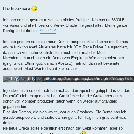
t
r
a
Hier is der neue
g
Ich hab da seit gestern n ziemlich blödes Problem. Ich hab ne 6800LE
von Asus und alle Pipes und Vertex Shader freigeschaltet. Meine ganze
Konfig findet ihr hier:
*klick*
Ich hab gestern so einige neue Demos ausprobiert und keine der Demos
wollte funktionieren! Als erstes hatte ich DTM Race Driver 3 ausprobiert,
da sah ich vor lauter Grafikfehlern noch nicht mal das Menü.
Nachdem ich auch noch die Demo von Empire at War ausprobiert hab
(ging für ca. 10min gut, danach Absturz), hab ich dann alt bekannte
ausprobiert. Most Wanted sieht z.b. so aus:
http://img84.imageshack.us/my.php?image=mfsmw19md.jpg
http://img84.imageshack.us/my.php?image=mfsmw31ak.
http://img84.imageshack.us/my.php?image=nf
Irgendwie nich so doll...ich hab mal auf den Speicher getippt, das der das
DauerOC nicht mitgemacht hat. Grafikfehler hat die Graka aber auch
schon vor Monaten produziert (auch wenn ich wieder auf Standard
gegangen bin.)
Eine der Demos, die nich wollte, war auch Crashday. Die Demo hab ich
gerade ausprobiert, und siehe da, sie geht. Ich frag mich grad echt was
da los is...
Ne neue Graka sollte eigentlich erst nach der Cebit kommen, aber so