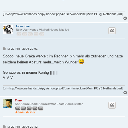
r
a
g
[url=http://www.nethands.de/pys/show.php4?user=loneclone]Mein PC @ Nethands[/url]
loneclone
New User|Neues Mitglied|Neues Mitglied
B
Mi 22 Feb, 2006 20:01
e
i
Soooo, neue Graka werkelt im Rechner, bin mehr als zufrieden und hatte
t
seitdem keinen Absturz mehr...welch Wunder
r
a
g
Genaueres in meiner Konfig || || ||
V V V
[url=http://www.nethands.de/pys/show.php4?user=loneclone]Mein PC @ Nethands[/url]
Timo
Site Admin|Board-Administrator|Board-Administrator
B
Mi 22 Feb, 2006 22:42