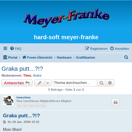
hard-soft meyer-franke
FAQ
Registrieren
Anmelden
S
Portal
Foren-Übersicht
Hardware
Grafikkarten
u
Graka putt...?!?
c
Moderatoren:
Timo
,
Andre
h
Suche
Erweiterte
Antworten
e
9 Beiträge • Seite
1
von
1
loneclone
New User|Neues Mitglied|Neues Mitglied
Graka putt...?!?
B
So 29 Jan, 2006 15:31
e
i
Moin Moin!