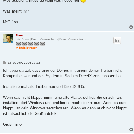
wies aussieht, muss da wohl was neues her
Was meint ihr?
MfG Jan
Timo
Site Admin|Board-Administrator|Board-Administrator
B
So 29 Jan, 2006 18:22
e
i
Ich tippe darauf, dass eine der Demos mit einem deiner Treiber nicht
t
Kompatibel war und das System in Sachen DirectX zerschossen hat.
r
a
g
Installiere mal alle Treiber neu und DirectX 9.0c.
Wenn das nicht klappt, nimm eine alte Platte, schließ die einzeln an,
installiere dort Windows und problier es noch einmal aus. Wenn es dann
klappt, ist dein Windows zerschossen. Wenn es dann auch nicht klappt,
ist tatsächlich die GraKa defekt.
Gruß Timo