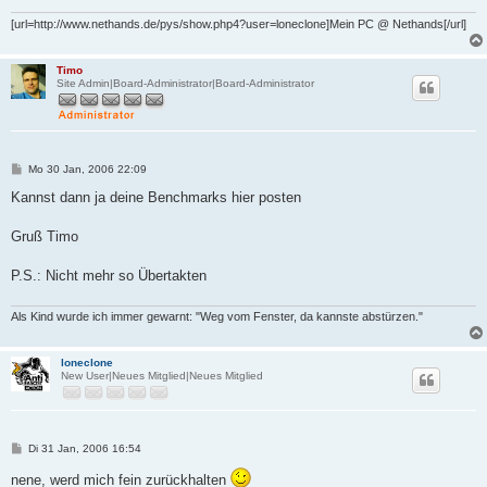
[url=http://www.nethands.de/pys/show.php4?user=loneclone]Mein PC @ Nethands[/url]
Timo
Site Admin|Board-Administrator|Board-Administrator
B
Mo 30 Jan, 2006 22:09
e
i
Kannst dann ja deine Benchmarks hier posten
t
r
a
Gruß Timo
g
P.S.: Nicht mehr so Übertakten
Als Kind wurde ich immer gewarnt: "Weg vom Fenster, da kannste abstürzen."
loneclone
New User|Neues Mitglied|Neues Mitglied
B
Di 31 Jan, 2006 16:54
e
i
nene, werd mich fein zurückhalten
t