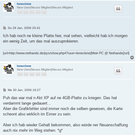
loneclone
New User|Neues Mitglied|Neues Mitglied
B
So 29 Jan, 2006 20:41
e
i
Ich hab noch ne kleine Platte hier, mal sehen, vielleicht hab ich morgen
t
ein wenig Zeit, um das mal auszuprobieren.
r
a
g
[url=http://www.nethands.de/pys/show.php4?user=loneclone]Mein PC @ Nethands[/url]
loneclone
New User|Neues Mitglied|Neues Mitglied
B
Mo 30 Jan, 2006 16:27
e
i
Puh das war mal n Akt XP auf ne 4GB-Platte zu kriegen. Das hat
t
verdammt lange gedauert...
r
a
Aber die Grafikfehler sind immer noch die selben gewesen, die Karte
g
scheont also wirklich im Eimer zu sein.
Aber ich hab wieder Gehalt bekommen, also würde ner Neuanschaffung
auch nix mehr im Weg stehen. *g*