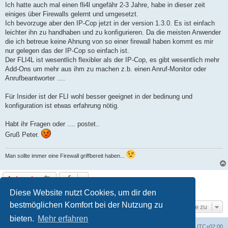
t
Ich hatte auch mal einen fli4l ungefähr 2-3 Jahre, habe in dieser zeit
r
a
einiges über Firewalls gelernt und umgesetzt.
g
Ich bevorzuge aber den IP-Cop jetzt in der version 1.3.0. Es ist einfach
leichter ihn zu handhaben und zu konfigurieren. Da die meisten Anwender
die ich betreue keine Ahnung von so einer firewall haben kommt es mir
nur gelegen das der IP-Cop so einfach ist.
Der FLI4L ist wesentlich flexibler als der IP-Cop, es gibt wesentlich mehr
Add-Ons um mehr aus ihm zu machen z.b. einen Anruf-Monitor oder
Anrufbeantworter ....
Für Insider ist der FLI wohl besser geeignet in der bedinung und
konfiguration ist etwas erfahrung nötig.
Habt ihr Fragen oder .... postet..
Gruß Peter.
Man sollte immer eine Firewall griffbereit haben...
Antworten
1 Beitrag • Seite
1
von
1
Diese Website nutzt Cookies, um dir den
bestmöglichen Komfort bei der Nutzung zu
Gehe zu
bieten.
Mehr erfahren
Portal
Foren-Übersicht
Alle Zeiten sind
UTC+02:00