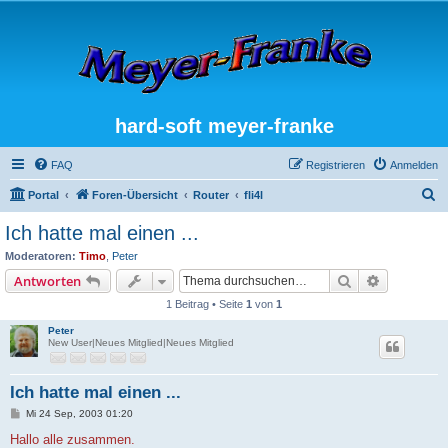
hard-soft meyer-franke
FAQ
Registrieren
Anmelden
S
Portal
Foren-Übersicht
Router
fli4l
u
Ich hatte mal einen ...
c
Moderatoren:
Timo
,
Peter
h
Suche
Erweiterte
Antworten
e
1 Beitrag • Seite
1
von
1
Peter
New User|Neues Mitglied|Neues Mitglied
Ich hatte mal einen ...
B
Mi 24 Sep, 2003 01:20
e
i
Hallo alle zusammen.