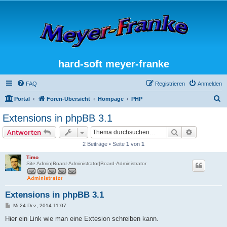
hard-soft meyer-franke
FAQ
Registrieren
Anmelden
S
Portal
Foren-Übersicht
Hompage
PHP
u
Extensions in phpBB 3.1
c
Suche
Erweiterte
Antworten
h
2 Beiträge • Seite
1
von
1
e
Timo
Site Admin|Board-Administrator|Board-Administrator
Extensions in phpBB 3.1
B
Mi 24 Dez, 2014 11:07
e
i
Hier ein Link wie man eine Extesion schreiben kann.
t