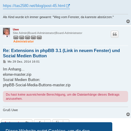
r
a
https://tas2580.net/blog/post-45.html
g
Als Kind wurde ich immer gewarnt: "Weg vom Fenster, da kannste abstürzen."
Uwe
Site Admin|Board-Administrator|Board-Administrator
Re: Extensions in phpBB 3.1 (Link in neuem Fenster) und
Sozial Medien Button
B
Mo 29 Dez, 2014 16:01
e
i
Im Anhang...
t
elonw-master.zip
r
a
Sozial Medien Button:
g
phpBB-Social-Media-Buttons-master.zip
Du hast keine ausreichende Berechtigung, um die Dateianhänge dieses Beitrags
anzusehen.
Gruß Uwe
Antworten
2 Beiträge • Seite
1
von
1