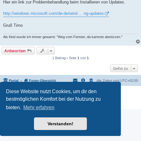
i
Hier ein link zur Problembehandlung beim Installieren von Updates.
t
r
a
http://windows.microsoft.com/de-de/wind ... ng-updates
g
Gruß Timo
Als Kind wurde ich immer gewarnt: "Weg vom Fenster, da kannste abstürzen."
Antworten
1 Beitrag • Seite
1
von
1
Gehe zu
Portal
Foren-Übersicht
Alle Zeiten sind
UTC+02:00
Diese Website nutzt Cookies, um dir den
Powered by
phpBB
® Forum Software © phpBB Limited
Deutsche Übersetzung durch
phpBB.de
bestmöglichen Komfort bei der Nutzung zu
Datenschutz
|
Nutzungsbedingungen
bieten.
Mehr erfahren
Verstanden!