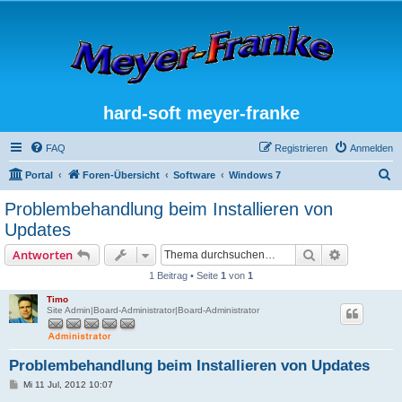
hard-soft meyer-franke
FAQ
Registrieren
Anmelden
S
Portal
Foren-Übersicht
Software
Windows 7
u
Problembehandlung beim Installieren von
c
Updates
h
Suche
Erweiterte
Antworten
e
1 Beitrag • Seite
1
von
1
Timo
Site Admin|Board-Administrator|Board-Administrator
Problembehandlung beim Installieren von Updates
B
Mi 11 Jul, 2012 10:07
e