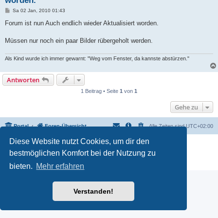
worden.
B
Sa 02 Jan, 2010 01:43
e
i
Forum ist nun Auch endlich wieder Aktualisiert worden.
t
r
a
Müssen nur noch ein paar Bilder rübergeholt werden.
g
Als Kind wurde ich immer gewarnt: "Weg vom Fenster, da kannste abstürzen."
Antworten
1 Beitrag • Seite
1
von
1
Gehe zu
Portal
Foren-Übersicht
Alle Zeiten sind
UTC+02:00
Diese Website nutzt Cookies, um dir den
Powered by
phpBB
® Forum Software © phpBB Limited
bestmöglichen Komfort bei der Nutzung zu
Deutsche Übersetzung durch
phpBB.de
Datenschutz
|
Nutzungsbedingungen
bieten.
Mehr erfahren
Verstanden!