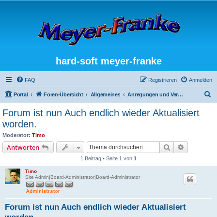
hard-soft meyer-franke
FAQ
Registrieren
Anmelden
S
Portal
Foren-Übersicht
Allgemeines
Anregungen und Verbesserungsvorschläge
u
Forum ist nun Auch endlich wieder Aktualisiert
c
worden.
h
Moderator:
Timo
e
Suche
Erweiterte
Antworten
1 Beitrag • Seite
1
von
1
Timo
Site Admin|Board-Administrator|Board-Administrator
Forum ist nun Auch endlich wieder Aktualisiert