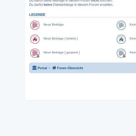
Du darfst deine Beiträge in diesem Forum
nicht
löschen.
Du darfst
keine
Dateianhänge in diesem Forum erstellen.
LEGENDE
Neue Beiträge
Kein
Neue Beiträge [ beliebt ]
Kein
Neue Beiträge [ gesperrt ]
Kein
Portal
Foren-Übersicht