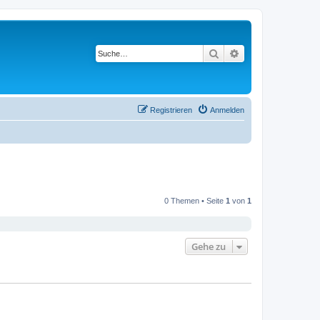
Suche
Erweiterte Suche
Registrieren
Anmelden
0 Themen • Seite
1
von
1
Gehe zu