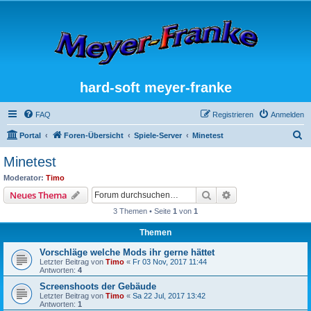
hard-soft meyer-franke
FAQ
Registrieren
Anmelden
S
Portal
Foren-Übersicht
Spiele-Server
Minetest
u
Minetest
c
Moderator:
Timo
h
Suche
Erweiterte Suche
Neues Thema
e
3 Themen • Seite
1
von
1
Themen
Vorschläge welche Mods ihr gerne hättet
Letzter Beitrag von
Timo
«
Fr 03 Nov, 2017 11:44
Antworten:
4
Screenshoots der Gebäude
Letzter Beitrag von
Timo
«
Sa 22 Jul, 2017 13:42
Antworten:
1