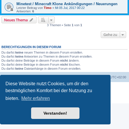
Minetest / Minecraft Klone Ankündigungen / Neuerungen
Letzter Beitrag von
Timo
«
Mi 05 Jul, 2017 00:22
Antworten:
6
Neues Thema
3 Themen • Seite
1
von
1
Gehe zu
BERECHTIGUNGEN IN DIESEM FORUM
Du darfst
keine
neuen Themen in diesem Forum erstellen.
Du darfst
keine
Antworten zu Themen in diesem Forum erstellen.
Du darfst deine Beiträge in diesem Forum
nicht
ändern.
Du darfst deine Beiträge in diesem Forum
nicht
löschen.
Du darfst
keine
Dateianhänge in diesem Forum erstellen.
Portal
Foren-Übersicht
Alle Zeiten sind
UTC+02:00
Diese Website nutzt Cookies, um dir den
Powered by
phpBB
® Forum Software © phpBB Limited
bestmöglichen Komfort bei der Nutzung zu
Deutsche Übersetzung durch
phpBB.de
bieten.
Mehr erfahren
Datenschutz
|
Nutzungsbedingungen
Verstanden!