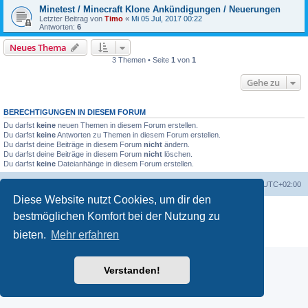
Minetest / Minecraft Klone Ankündigungen / Neuerungen
Letzter Beitrag von
Timo
«
Mi 05 Jul, 2017 00:22
Antworten:
6
Neues Thema
3 Themen • Seite
1
von
1
Gehe zu
BERECHTIGUNGEN IN DIESEM FORUM
Du darfst
keine
neuen Themen in diesem Forum erstellen.
Du darfst
keine
Antworten zu Themen in diesem Forum erstellen.
Du darfst deine Beiträge in diesem Forum
nicht
ändern.
Du darfst deine Beiträge in diesem Forum
nicht
löschen.
Du darfst
keine
Dateianhänge in diesem Forum erstellen.
Portal
Foren-Übersicht
Alle Zeiten sind
UTC+02:00
Diese Website nutzt Cookies, um dir den
Powered by
phpBB
® Forum Software © phpBB Limited
bestmöglichen Komfort bei der Nutzung zu
Deutsche Übersetzung durch
phpBB.de
bieten.
Mehr erfahren
Datenschutz
|
Nutzungsbedingungen
Verstanden!