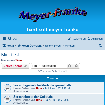
hard-soft meyer-franke
FAQ
Registrieren
Anmelden
S
Portal
Foren-Übersicht
Spiele-Server
Minetest
u
Minetest
c
Moderator:
Timo
h
Suche
Erweiterte Suche
Neues Thema
e
3 Themen • Seite
1
von
1
Themen
Vorschläge welche Mods ihr gerne hättet
Letzter Beitrag von
Timo
«
Fr 03 Nov, 2017 11:44
Antworten:
4
Screenshoots der Gebäude
Letzter Beitrag von
Timo
«
Sa 22 Jul, 2017 13:42
Antworten:
1