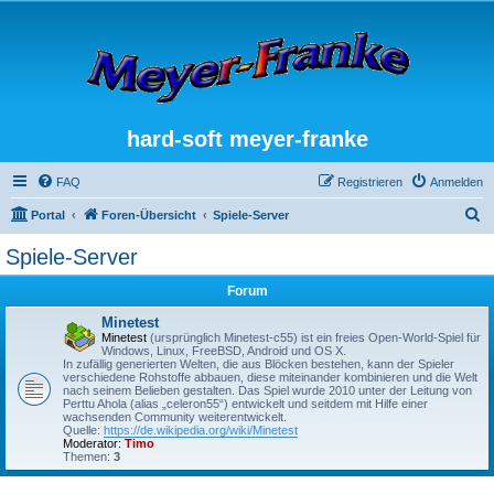
hard-soft meyer-franke
FAQ
Registrieren
Anmelden
S
Portal
Foren-Übersicht
Spiele-Server
u
Spiele-Server
c
Forum
h
e
Minetest
Minetest
(ursprünglich Minetest-c55) ist ein freies Open-World-Spiel für
Windows, Linux, FreeBSD, Android und OS X.
In zufällig generierten Welten, die aus Blöcken bestehen, kann der Spieler
verschiedene Rohstoffe abbauen, diese miteinander kombinieren und die Welt
nach seinem Belieben gestalten. Das Spiel wurde 2010 unter der Leitung von
Perttu Ahola (alias „celeron55“) entwickelt und seitdem mit Hilfe einer
wachsenden Community weiterentwickelt.
Quelle:
https://de.wikipedia.org/wiki/Minetest
Moderator:
Timo
Themen:
3