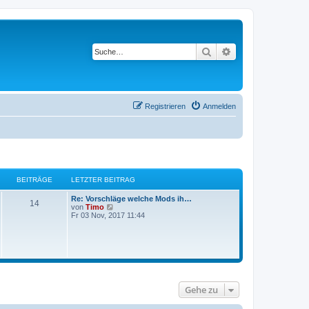
Suche
Erweiterte Suche
Registrieren
Anmelden
BEITRÄGE
LETZTER BEITRAG
Re: Vorschläge welche Mods ih…
14
N
von
Timo
e
Fr 03 Nov, 2017 11:44
u
e
s
t
e
r
B
e
Gehe zu
i
t
r