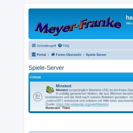
ha
Alle
Schnellzugriff
FAQ
Portal
Foren-Übersicht
Spiele-Server
Spiele-Server
FORUM
Minetest
Minetest
(ursprünglich Minetest-c55) ist ein freies 
In zufällig generierten Welten, die aus Blöcken best
kombinieren und die Welt nach seinem Belieben gestalten. Das
„celeron55“) entwickelt und seitdem mit Hilfe einer wachsen
Quelle:
https://de.wikipedia.org/wiki/Minetest
Moderator:
Timo