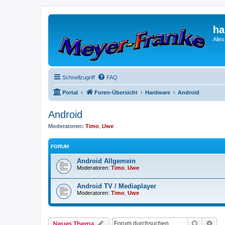
ha
Alle
Schnellzugriff
FAQ
Portal
Foren-Übersicht
Hardware
Android
Android
Moderatoren:
Timo
,
Uwe
FORUM
Android Allgemein
Moderatoren:
Timo
,
Uwe
Android TV / Mediaplayer
Moderatoren:
Timo
,
Uwe
Suche
Erw
Neues Thema