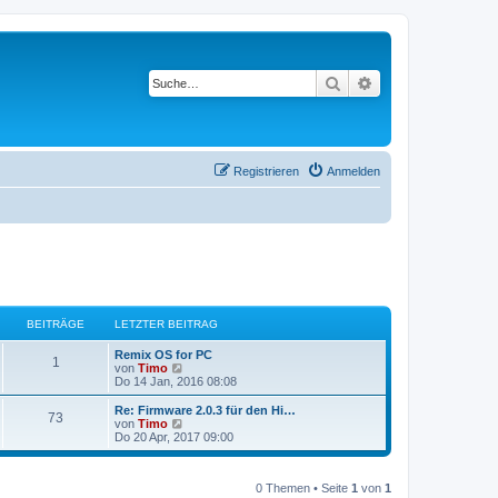
Suche
Erweiterte Suche
Registrieren
Anmelden
BEITRÄGE
LETZTER BEITRAG
Remix OS for PC
1
N
von
Timo
e
Do 14 Jan, 2016 08:08
u
e
Re: Firmware 2.0.3 für den Hi…
73
s
N
von
Timo
t
e
Do 20 Apr, 2017 09:00
e
u
r
e
B
s
e
0 Themen • Seite
1
von
1
t