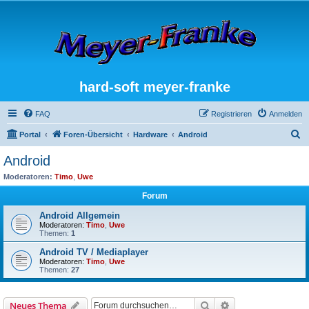
hard-soft meyer-franke
FAQ
Registrieren
Anmelden
S
Portal
Foren-Übersicht
Hardware
Android
u
Android
c
Moderatoren:
Timo
,
Uwe
h
Forum
e
Android Allgemein
Moderatoren:
Timo
,
Uwe
Themen:
1
Android TV / Mediaplayer
Moderatoren:
Timo
,
Uwe
Themen:
27
Suche
Erweiterte Suche
Neues Thema