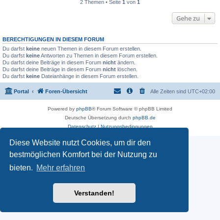
2 Themen • Seite
1
von
1
Gehe zu
BERECHTIGUNGEN IN DIESEM FORUM
Du darfst
keine
neuen Themen in diesem Forum erstellen.
Du darfst
keine
Antworten zu Themen in diesem Forum erstellen.
Du darfst deine Beiträge in diesem Forum
nicht
ändern.
Du darfst deine Beiträge in diesem Forum
nicht
löschen.
Du darfst
keine
Dateianhänge in diesem Forum erstellen.
Portal
Foren-Übersicht
Alle Zeiten sind
UTC+02:00
Powered by
phpBB
® Forum Software © phpBB Limited
Deutsche Übersetzung durch
phpBB.de
Datenschutz
|
Nutzungsbedingungen
Diese Website nutzt Cookies, um dir den
bestmöglichen Komfort bei der Nutzung zu
bieten.
Mehr erfahren
Verstanden!