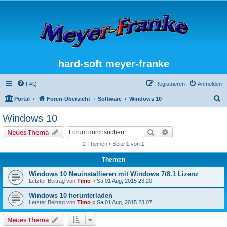
hard-soft meyer-franke
FAQ
Registrieren
Anmelden
S
Portal
Foren-Übersicht
Software
Windows 10
u
Windows 10
c
Suche
Erweiterte Suche
Neues Thema
h
2 Themen • Seite
1
von
1
e
Themen
Windows 10 Neuinstallieren mit Windows 7/8.1 Lizenz
Letzter Beitrag von
Timo
«
Sa 01 Aug, 2015 23:20
Windows 10 herunterladen
Letzter Beitrag von
Timo
«
Sa 01 Aug, 2015 23:07
Neues Thema