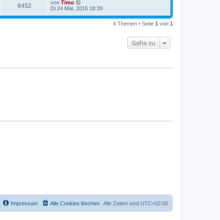
von
Timo
8452
Di 24 Mär, 2015 18:39
4 Themen • Seite
1
von
1
Gehe zu
Impressum
Alle Cookies löschen
Alle Zeiten sind
UTC+02:00