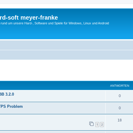
rd-soft meyer-franke
s rund um unsere Hard-, Software und Spiele für Windows, Linux und Android
eiterte Suche
ANTWORTEN
BB 3.2.0
0
TTPS Problem
0
18
1
2