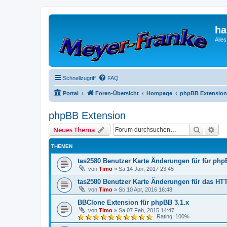
ha
Alle
Schnellzugriff
FAQ
Portal
Foren-Übersicht
Hompage
phpBB Extension
phpBB Extension
Suche
Erw
Neues Thema
THEMEN
tas2580 Benutzer Karte Änderungen für für php
von
Timo
»
Sa 14 Jan, 2017 23:45
tas2580 Benutzer Karte Änderungen für das H
von
Timo
»
So 10 Apr, 2016 16:48
BBClone Extension für phpBB 3.1.x
von
Timo
»
Sa 07 Feb, 2015 14:47
Rating: 100%