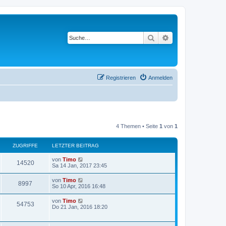
Suche
Erweiterte Suche
Registrieren
Anmelden
4 Themen • Seite
1
von
1
ZUGRIFFE
LETZTER BEITRAG
von
Timo
14520
Sa 14 Jan, 2017 23:45
von
Timo
8997
So 10 Apr, 2016 16:48
von
Timo
54753
Do 21 Jan, 2016 18:20