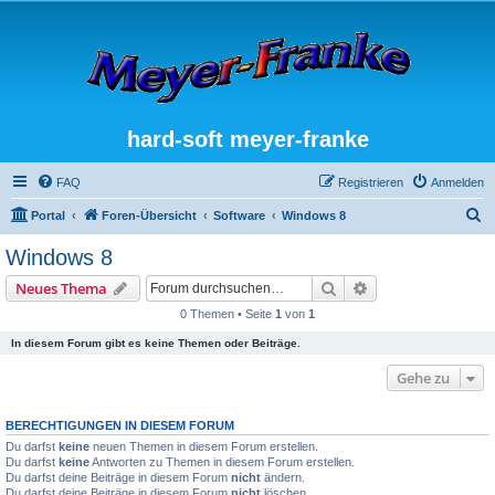
hard-soft meyer-franke
FAQ
Registrieren
Anmelden
S
Portal
Foren-Übersicht
Software
Windows 8
u
Windows 8
c
Suche
Erweiterte Suche
Neues Thema
h
0 Themen • Seite
1
von
1
e
In diesem Forum gibt es keine Themen oder Beiträge.
Gehe zu
BERECHTIGUNGEN IN DIESEM FORUM
Du darfst
keine
neuen Themen in diesem Forum erstellen.
Du darfst
keine
Antworten zu Themen in diesem Forum erstellen.
Du darfst deine Beiträge in diesem Forum
nicht
ändern.
Du darfst deine Beiträge in diesem Forum
nicht
löschen.