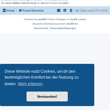
Du darfst
keine
Dateianhänge in diesem Forum erstellen.
Portal
Foren-Übersicht
Alle Zeiten sind
UTC+02:00
Powered by
phpBB
® Forum Software © phpBB Limited
Deutsche Übersetzung durch
phpBB.de
Datenschutz
|
Nutzungsbedingungen
Diese Website nutzt Cookies, um dir den
bestmöglichen Komfort bei der Nutzung zu
bieten.
Mehr erfahren
Verstanden!