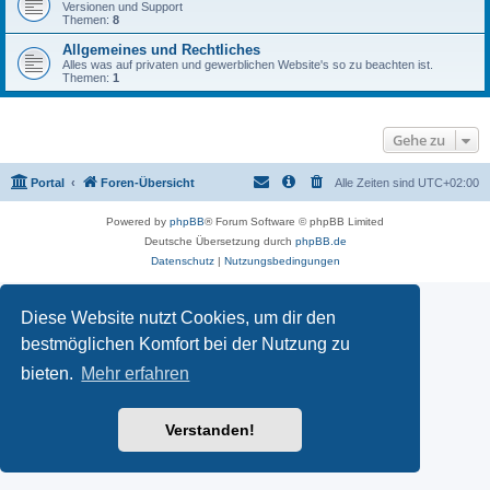
Versionen und Support
Themen:
8
Allgemeines und Rechtliches
Alles was auf privaten und gewerblichen Website's so zu beachten ist.
Themen:
1
Gehe zu
Portal
Foren-Übersicht
Alle Zeiten sind
UTC+02:00
Powered by
phpBB
® Forum Software © phpBB Limited
Deutsche Übersetzung durch
phpBB.de
Datenschutz
|
Nutzungsbedingungen
Diese Website nutzt Cookies, um dir den
bestmöglichen Komfort bei der Nutzung zu
bieten.
Mehr erfahren
Verstanden!