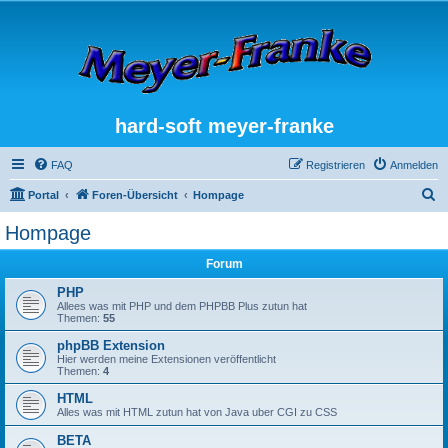
hard-soft meyer-franke
FAQ
Registrieren
Anmelden
S
Portal
Foren-Übersicht
Hompage
u
Hompage
c
Forum
h
e
PHP
Allees was mit PHP und dem PHPBB Plus zutun hat
Themen:
55
phpBB Extension
Hier werden meine Extensionen veröffentlicht
Themen:
4
HTML
Alles was mit HTML zutun hat von Java uber CGI zu CSS
BETA