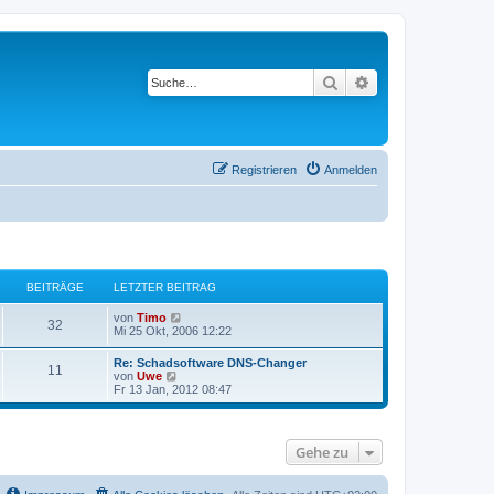
Suche
Erweiterte Suche
Registrieren
Anmelden
BEITRÄGE
LETZTER BEITRAG
N
von
Timo
32
e
Mi 25 Okt, 2006 12:22
u
e
Re: Schadsoftware DNS-Changer
11
s
N
von
Uwe
t
e
Fr 13 Jan, 2012 08:47
e
u
r
e
B
s
e
t
i
Gehe zu
e
t
r
r
B
a