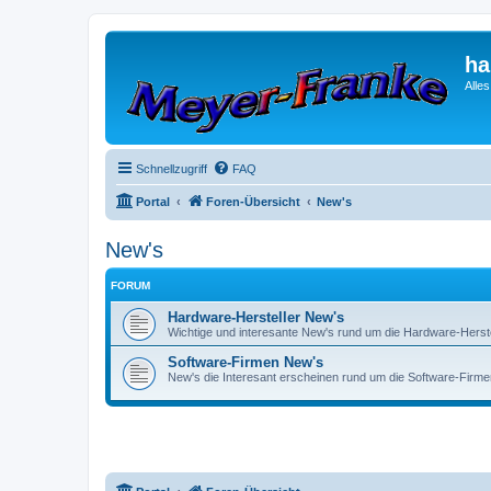
ha
Alle
Schnellzugriff
FAQ
Portal
Foren-Übersicht
New's
New's
FORUM
Hardware-Hersteller New's
Wichtige und interesante New's rund um die Hardware-Herste
Software-Firmen New's
New's die Interesant erscheinen rund um die Software-Firmen