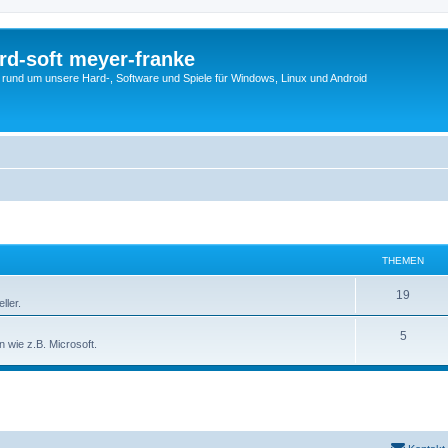
rd-soft meyer-franke
s rund um unsere Hard-, Software und Spiele für Windows, Linux und Android
THEMEN
19
ller.
5
 wie z.B. Microsoft.