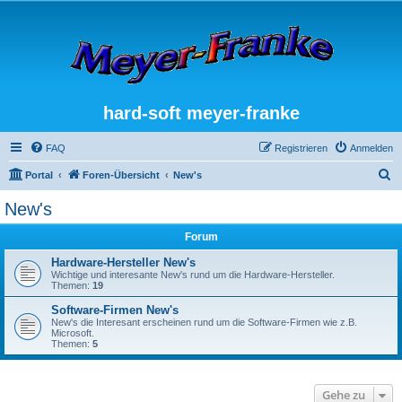
hard-soft meyer-franke
FAQ
Registrieren
Anmelden
S
Portal
Foren-Übersicht
New's
u
New's
c
Forum
h
e
Hardware-Hersteller New's
Wichtige und interesante New's rund um die Hardware-Hersteller.
Themen:
19
Software-Firmen New's
New's die Interesant erscheinen rund um die Software-Firmen wie z.B.
Microsoft.
Themen:
5
Gehe zu