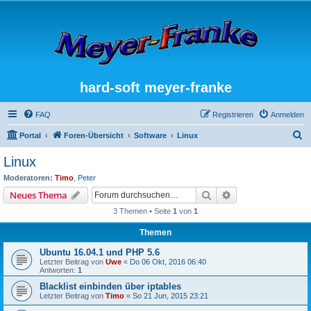
hard-soft meyer-franke
FAQ
Registrieren
Anmelden
S
Portal
Foren-Übersicht
Software
Linux
u
Linux
c
Moderatoren:
Timo
,
Peter
h
Suche
Erweiterte Suche
Neues Thema
e
3 Themen • Seite
1
von
1
Themen
Ubuntu 16.04.1 und PHP 5.6
Letzter Beitrag von
Uwe
«
Do 06 Okt, 2016 06:40
Antworten:
1
Blacklist einbinden über iptables
Letzter Beitrag von
Timo
«
So 21 Jun, 2015 23:21