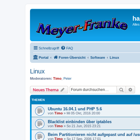
ha
Alle
Schnellzugriff
FAQ
Portal
Foren-Übersicht
Software
Linux
Linux
Moderatoren:
Timo
,
Peter
Suche
Erw
Neues Thema
THEMEN
Ubuntu 16.04.1 und PHP 5.6
von
Timo
»
Mi 05 Okt, 2016 20:00
Blacklist einbinden über iptables
von
Timo
»
So 21 Jun, 2015 23:21
Beim Partitionieren nicht aufgepast und auf /us
von
Timo
»
So 17 Sep, 2006 17:01