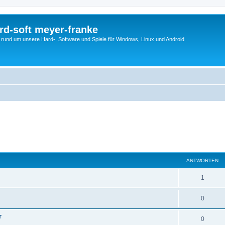
rd-soft meyer-franke
s rund um unsere Hard-, Software und Spiele für Windows, Linux und Android
eiterte Suche
ANTWORTEN
1
0
r
0