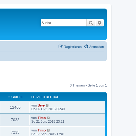
Suche
Erweiterte Suche
Registrieren
Anmelden
3 Themen • Seite
1
von
1
ZUGRIFFE
LETZTER BEITRAG
von
Uwe
12460
Do 06 Okt, 2016 06:40
von
Timo
7033
So 21 Jun, 2015 23:21
von
Timo
7235
So 17 Sep, 2006 17:01