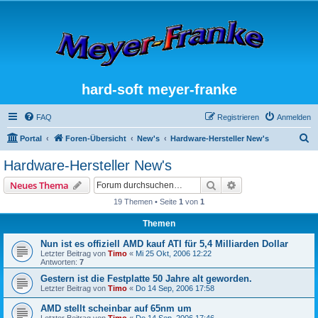
hard-soft meyer-franke
FAQ
Registrieren
Anmelden
S
Portal
Foren-Übersicht
New's
Hardware-Hersteller New's
u
Hardware-Hersteller New's
c
Suche
Erweiterte Suche
Neues Thema
h
19 Themen • Seite
1
von
1
e
Themen
Nun ist es offiziell AMD kauf ATI für 5,4 Milliarden Dollar
Letzter Beitrag von
Timo
«
Mi 25 Okt, 2006 12:22
Antworten:
7
Gestern ist die Festplatte 50 Jahre alt geworden.
Letzter Beitrag von
Timo
«
Do 14 Sep, 2006 17:58
AMD stellt scheinbar auf 65nm um