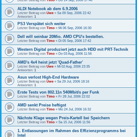
Letzter Beitrag von
Timo
«
Do 14 Sep, 2006 17:46
ALDI Notebook ab dem 6.9.2006
Letzter Beitrag von
Uwe
«
Sa 09 Sep, 2006 22:42
Antworten:
1
PS3 Verspätet sich weiter
Letzter Beitrag von
Timo
«
Mi 06 Sep, 2006 16:30
Dell will seinbar 20Mio. AMD CPU's bestellen.
Letzter Beitrag von
Timo
«
Di 05 Sep, 2006 17:42
Western Digital produziert jetzt auch HDD mit PRT-Technik
Letzter Beitrag von
Timo
«
Do 03 Aug, 2006 11:56
AMD's 4x4 heist jetzt 'Quad-Father'
Letzter Beitrag von
Uwe
«
Mi 02 Aug, 2006 23:35
Antworten:
1
Asus verlost High-End Hardware
Letzter Beitrag von
Uwe
«
Sa 29 Jul, 2006 18:16
Antworten:
1
Erste Tests von 802.11n 540Mbit/s per Funk
Letzter Beitrag von
Timo
«
Fr 28 Jul, 2006 22:02
AMD senkt Preise heftigst
Letzter Beitrag von
Timo
«
Mo 24 Jul, 2006 16:32
Nächste Klage wegen Preis-Kartell bei Speichern
Letzter Beitrag von
Timo
«
Sa 15 Jul, 2006 11:56
1. Entlassungen im Rahmen des Effizienzprogramms bei
Intel