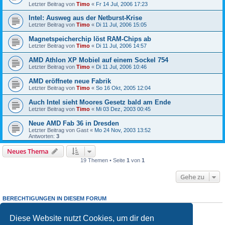
Letzter Beitrag von
Timo
«
Fr 14 Jul, 2006 17:23
Intel: Ausweg aus der Netburst-Krise
Letzter Beitrag von
Timo
«
Di 11 Jul, 2006 15:05
Magnetspeicherchip löst RAM-Chips ab
Letzter Beitrag von
Timo
«
Di 11 Jul, 2006 14:57
AMD Athlon XP Mobiel auf einem Sockel 754
Letzter Beitrag von
Timo
«
Di 11 Jul, 2006 10:46
AMD eröffnete neue Fabrik
Letzter Beitrag von
Timo
«
So 16 Okt, 2005 12:04
Auch Intel sieht Moores Gesetz bald am Ende
Letzter Beitrag von
Timo
«
Mi 03 Dez, 2003 00:45
Neue AMD Fab 36 in Dresden
Letzter Beitrag von
Gast
«
Mo 24 Nov, 2003 13:52
Antworten:
3
Neues Thema
19 Themen • Seite
1
von
1
Gehe zu
BERECHTIGUNGEN IN DIESEM FORUM
Du darfst
keine
neuen Themen in diesem Forum erstellen.
Du darfst
keine
Antworten zu Themen in diesem Forum erstellen.
Diese Website nutzt Cookies, um dir den
Du darfst deine Beiträge in diesem Forum
nicht
ändern.