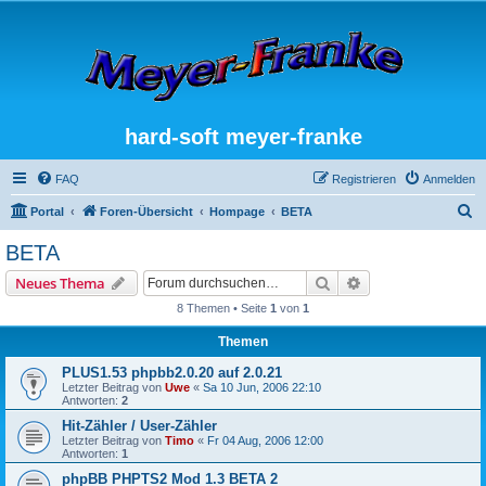
hard-soft meyer-franke
FAQ
Registrieren
Anmelden
S
Portal
Foren-Übersicht
Hompage
BETA
u
BETA
c
Suche
Erweiterte Suche
Neues Thema
h
8 Themen • Seite
1
von
1
e
Themen
PLUS1.53 phpbb2.0.20 auf 2.0.21
Letzter Beitrag von
Uwe
«
Sa 10 Jun, 2006 22:10
Antworten:
2
Hit-Zähler / User-Zähler
Letzter Beitrag von
Timo
«
Fr 04 Aug, 2006 12:00
Antworten:
1
phpBB PHPTS2 Mod 1.3 BETA 2