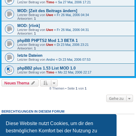
Letzter Beitrag von
Timo
«
Sa 27 Mai, 2006 17:21
MOD: [Zeit des Beitrags ändern]
Letzter Beitrag von
Uwe
«
Fr 26 Mai, 2006 04:34
Antworten:
1
MOD: [rlink]
Letzter Beitrag von
Uwe
«
Fr 26 Mai, 2006 04:31
Antworten:
1
phpBB PHPTS2 Mod 1.3 BETA 1
Letzter Beitrag von
Uwe
«
Di 23 Mai, 2006 23:21
Antworten:
1
letzte Dateien
Letzter Beitrag von
Andre
«
Di 23 Mai, 2006 07:53
phpBB2 plus 1.53 List MOD 1.0
Letzter Beitrag von
Timo
«
Mo 22 Mai, 2006 22:17
Neues Thema
8 Themen • Seite
1
von
1
Gehe zu
BERECHTIGUNGEN IN DIESEM FORUM
Du darfst
keine
neuen Themen in diesem Forum erstellen.
Du darfst
keine
Antworten zu Themen in diesem Forum erstellen.
Diese Website nutzt Cookies, um dir den
Du darfst deine Beiträge in diesem Forum
nicht
ändern.
bestmöglichen Komfort bei der Nutzung zu
Du darfst deine Beiträge in diesem Forum
nicht
löschen.
Du darfst
keine
Dateianhänge in diesem Forum erstellen.