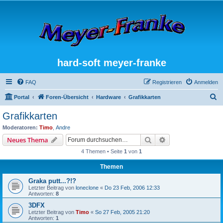
hard-soft meyer-franke
FAQ
Registrieren
Anmelden
S
Portal
Foren-Übersicht
Hardware
Grafikkarten
u
Grafikkarten
c
Moderatoren:
Timo
,
Andre
h
Suche
Erweiterte Suche
Neues Thema
e
4 Themen • Seite
1
von
1
Themen
Graka putt...?!?
Letzter Beitrag von
loneclone
«
Do 23 Feb, 2006 12:33
Antworten:
8
3DFX
Letzter Beitrag von
Timo
«
So 27 Feb, 2005 21:20
Antworten:
1