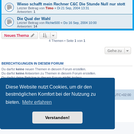
Wieso schafft mein Rechner C&C Die Stunde Null nur stott
Letzter Beitrag von
Timo
«
Di 21 Sep, 2004 13:31
Antworten:
1
Die Qual der Wahl
Letzter Beitrag von
Richie500
«
Do 16 Sep, 2004 10:00
Antworten:
14
Neues Thema
4 Themen • Seite
1
von
1
Gehe zu
BERECHTIGUNGEN IN DIESEM FORUM
Du darfst
keine
neuen Themen in diesem Forum erstellen.
Du darfst
keine
Antworten zu Themen in diesem Forum erstellen.
Du darfst deine Beiträge in diesem Forum
nicht
ändern.
Du darfst deine Beiträge in diesem Forum
nicht
löschen.
Du darfst
keine
Dateianhänge in diesem Forum erstellen.
Diese Website nutzt Cookies, um dir den
bestmöglichen Komfort bei der Nutzung zu
Portal
Foren-Übersicht
Alle Zeiten sind
UTC+02:00
bieten.
Mehr erfahren
Powered by
phpBB
® Forum Software © phpBB Limited
Deutsche Übersetzung durch
phpBB.de
Datenschutz
|
Nutzungsbedingungen
Verstanden!