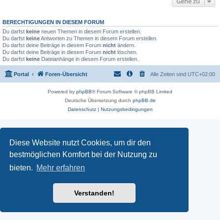
Gehe zu
BERECHTIGUNGEN IN DIESEM FORUM
Du darfst
keine
neuen Themen in diesem Forum erstellen.
Du darfst
keine
Antworten zu Themen in diesem Forum erstellen.
Du darfst deine Beiträge in diesem Forum
nicht
ändern.
Du darfst deine Beiträge in diesem Forum
nicht
löschen.
Du darfst
keine
Dateianhänge in diesem Forum erstellen.
Portal
Foren-Übersicht
Alle Zeiten sind
UTC+02:00
Powered by
phpBB
® Forum Software © phpBB Limited
Deutsche Übersetzung durch
phpBB.de
Datenschutz
|
Nutzungsbedingungen
Diese Website nutzt Cookies, um dir den
bestmöglichen Komfort bei der Nutzung zu
bieten.
Mehr erfahren
Verstanden!