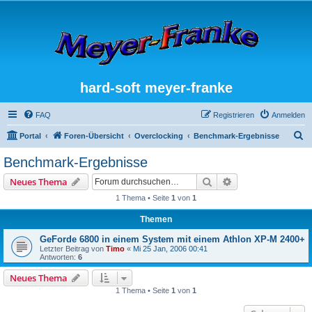
hard-soft meyer-franke
FAQ
Registrieren
Anmelden
S
Portal
Foren-Übersicht
Overclocking
Benchmark-Ergebnisse
u
Benchmark-Ergebnisse
c
Suche
Erweiterte Suche
Neues Thema
h
1 Thema • Seite
1
von
1
e
Themen
GeForde 6800 in einem System mit einem Athlon XP-M 2400+
Letzter Beitrag von
Timo
«
Mi 25 Jan, 2006 00:41
Antworten:
6
Neues Thema
1 Thema • Seite
1
von
1