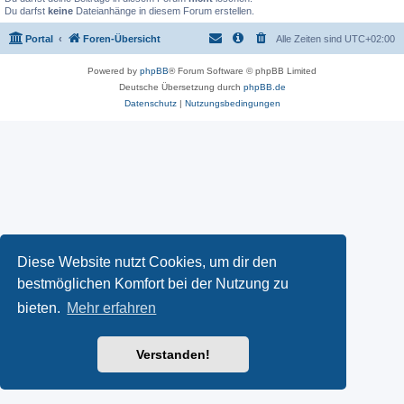
Du darfst
keine
Dateianhänge in diesem Forum erstellen.
Portal
Foren-Übersicht
Alle Zeiten sind
UTC+02:00
Powered by
phpBB
® Forum Software © phpBB Limited
Deutsche Übersetzung durch
phpBB.de
Datenschutz
|
Nutzungsbedingungen
Diese Website nutzt Cookies, um dir den
bestmöglichen Komfort bei der Nutzung zu
bieten.
Mehr erfahren
Verstanden!