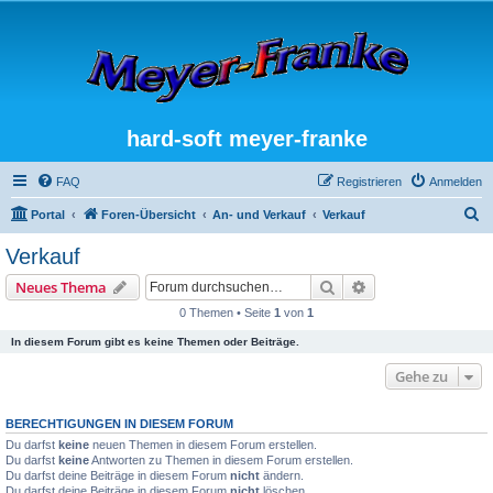
hard-soft meyer-franke
FAQ
Registrieren
Anmelden
S
Portal
Foren-Übersicht
An- und Verkauf
Verkauf
u
Verkauf
c
Suche
Erweiterte Suche
Neues Thema
h
0 Themen • Seite
1
von
1
e
In diesem Forum gibt es keine Themen oder Beiträge.
Gehe zu
BERECHTIGUNGEN IN DIESEM FORUM
Du darfst
keine
neuen Themen in diesem Forum erstellen.
Du darfst
keine
Antworten zu Themen in diesem Forum erstellen.
Du darfst deine Beiträge in diesem Forum
nicht
ändern.
Du darfst deine Beiträge in diesem Forum
nicht
löschen.