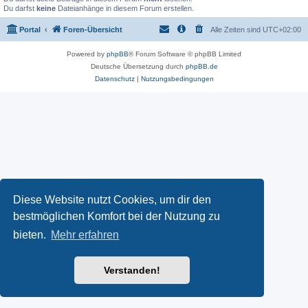
Du darfst
keine
Dateianhänge in diesem Forum erstellen.
Portal
Foren-Übersicht
Alle Zeiten sind
UTC+02:00
Powered by
phpBB
® Forum Software © phpBB Limited
Deutsche Übersetzung durch
phpBB.de
Datenschutz
|
Nutzungsbedingungen
Diese Website nutzt Cookies, um dir den
bestmöglichen Komfort bei der Nutzung zu
bieten.
Mehr erfahren
Verstanden!