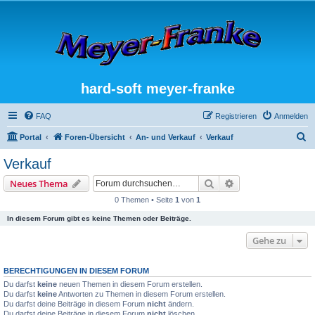
hard-soft meyer-franke
FAQ
Registrieren
Anmelden
S
Portal
Foren-Übersicht
An- und Verkauf
Verkauf
u
Verkauf
c
Suche
Erweiterte Suche
Neues Thema
h
0 Themen • Seite
1
von
1
e
In diesem Forum gibt es keine Themen oder Beiträge.
Gehe zu
BERECHTIGUNGEN IN DIESEM FORUM
Du darfst
keine
neuen Themen in diesem Forum erstellen.
Du darfst
keine
Antworten zu Themen in diesem Forum erstellen.
Du darfst deine Beiträge in diesem Forum
nicht
ändern.
Du darfst deine Beiträge in diesem Forum
nicht
löschen.