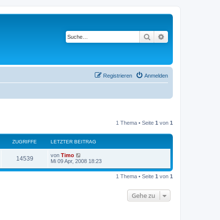
Suche
Erweiterte Suche
Registrieren
Anmelden
1 Thema • Seite
1
von
1
ZUGRIFFE
LETZTER BEITRAG
von
Timo
14539
Mi 09 Apr, 2008 18:23
1 Thema • Seite
1
von
1
Gehe zu