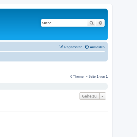
Suche
Erweiterte Suche
Registrieren
Anmelden
0 Themen • Seite
1
von
1
Gehe zu