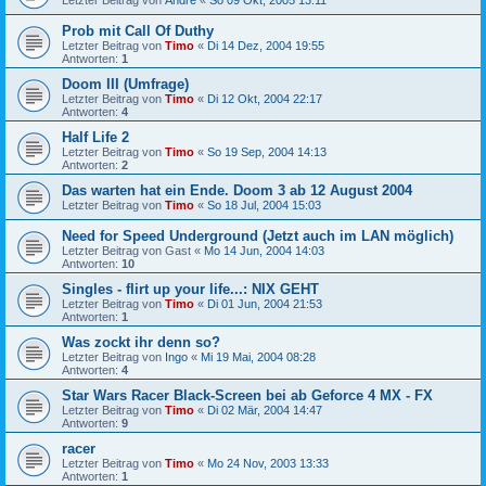
Prob mit Call Of Duthy
Letzter Beitrag von
Timo
«
Di 14 Dez, 2004 19:55
Antworten:
1
Doom III (Umfrage)
Letzter Beitrag von
Timo
«
Di 12 Okt, 2004 22:17
Antworten:
4
Half Life 2
Letzter Beitrag von
Timo
«
So 19 Sep, 2004 14:13
Antworten:
2
Das warten hat ein Ende. Doom 3 ab 12 August 2004
Letzter Beitrag von
Timo
«
So 18 Jul, 2004 15:03
Need for Speed Underground (Jetzt auch im LAN möglich)
Letzter Beitrag von
Gast
«
Mo 14 Jun, 2004 14:03
Antworten:
10
Singles - flirt up your life...: NIX GEHT
Letzter Beitrag von
Timo
«
Di 01 Jun, 2004 21:53
Antworten:
1
Was zockt ihr denn so?
Letzter Beitrag von
Ingo
«
Mi 19 Mai, 2004 08:28
Antworten:
4
Star Wars Racer Black-Screen bei ab Geforce 4 MX - FX
Letzter Beitrag von
Timo
«
Di 02 Mär, 2004 14:47
Antworten:
9
racer
Letzter Beitrag von
Timo
«
Mo 24 Nov, 2003 13:33
Antworten:
1