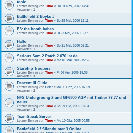
topic
Letzter Beitrag von
Timo
«
Do 01 Nov, 2007 14:41
Antworten:
1
Battlefield 2 Boykott
Letzter Beitrag von
Timo
«
So 28 Mai, 2006 12:11
E3: the booth babes
Letzter Beitrag von
Timo
«
Di 23 Mai, 2006 15:37
Hallo
Letzter Beitrag von
Timo
«
So 21 Mai, 2006 02:21
Antworten:
1
Serious Sam 2 Patch 2.070 ist da.
Letzter Beitrag von
Timo
«
Mo 01 Mai, 2006 15:52
StarShip Troopers
Letzter Beitrag von
Timo
«
Fr 07 Apr, 2006 19:38
Antworten:
3
Descent III Gilde
Letzter Beitrag von
Peter
«
Mo 05 Dez, 2005 07:59
Antworten:
2
NFS Undergroung 2 und GF6800-AGP mit Treiber 77.77 und
neuer
Letzter Beitrag von
Timo
«
Sa 29 Okt, 2005 18:34
Antworten:
2
TeamSpeak Server
Letzter Beitrag von
Timo
«
Mo 10 Okt, 2005 00:55
Battlefield 2 / Silenthunter 3 Online
Letzter Beitrag von
Andre
«
So 09 Okt, 2005 13:11