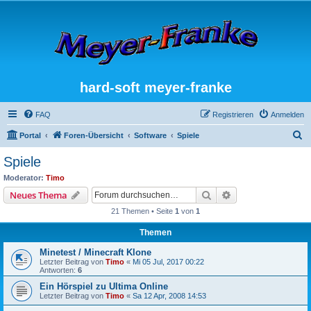
hard-soft meyer-franke
FAQ
Registrieren
Anmelden
S
Portal
Foren-Übersicht
Software
Spiele
u
Spiele
c
Moderator:
Timo
h
Suche
Erweiterte Suche
Neues Thema
e
21 Themen • Seite
1
von
1
Themen
Minetest / Minecraft Klone
Letzter Beitrag von
Timo
«
Mi 05 Jul, 2017 00:22
Antworten:
6
Ein Hörspiel zu Ultima Online
Letzter Beitrag von
Timo
«
Sa 12 Apr, 2008 14:53