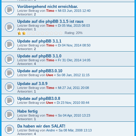
Vorübergehend nicht erreichbar.
Letzter Beitrag von
Timo
«
Mi 03 Jun, 2015 12:40
Antworten:
2
Update auf die phpBB 3.1.5 ist raus
Letzter Beitrag von
Timo
«
Di 05 Mai, 2015 08:03
Antworten:
1
Rating: 20%
Update auf phpBB 3.1.1
Letzter Beitrag von
Timo
«
Di 04 Nov, 2014 08:50
Antworten:
2
Update auf phpBB 3.1.0
Letzter Beitrag von
Timo
«
Fr 31 Okt, 2014 14:05
Antworten:
4
Update auf phpBB3.0.10
Letzter Beitrag von
Uwe
«
So 08 Jan, 2012 11:15
Update auf 3.0.9
Letzter Beitrag von
Timo
«
Mi 27 Jul, 2011 20:08
Antworten:
1
Update auf phpBB3.0.8
Letzter Beitrag von
Uwe
«
Di 23 Nov, 2010 00:44
Habe fertig
Letzter Beitrag von
Timo
«
So 04 Apr, 2010 13:23
Antworten:
1
Da haben wir den SALAT!
Letzter Beitrag von
Andre
«
Sa 08 Mär, 2008 13:13
Antworten:
4