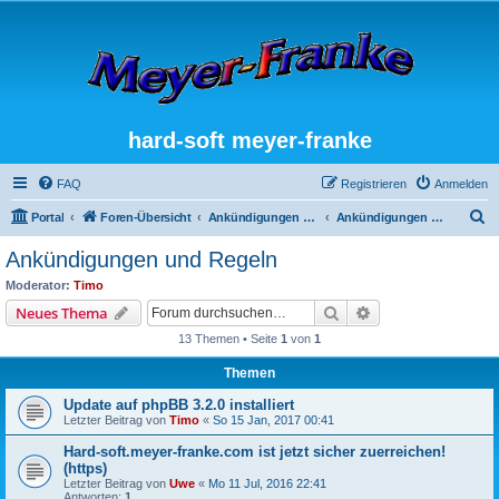
hard-soft meyer-franke
FAQ
Registrieren
Anmelden
S
Portal
Foren-Übersicht
Ankündigungen und Regeln
Ankündigungen und Regeln
u
Ankündigungen und Regeln
c
Moderator:
Timo
h
Suche
Erweiterte Suche
Neues Thema
e
13 Themen • Seite
1
von
1
Themen
Update auf phpBB 3.2.0 installiert
Letzter Beitrag von
Timo
«
So 15 Jan, 2017 00:41
Hard-soft.meyer-franke.com ist jetzt sicher zuerreichen!
(https)
Letzter Beitrag von
Uwe
«
Mo 11 Jul, 2016 22:41
Antworten:
1