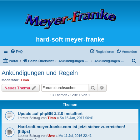
hard-soft meyer-franke
FAQ
Registrieren
Anmelden
S
Portal
Foren-Übersicht
Ankündigungen und Regeln
Ankündigungen und Regeln
u
Ankündigungen und Regeln
c
Moderator:
Timo
h
Suche
Erweiterte Suche
Neues Thema
e
13 Themen • Seite
1
von
1
Themen
Update auf phpBB 3.2.0 installiert
Letzter Beitrag von
Timo
«
So 15 Jan, 2017 00:41
Hard-soft.meyer-franke.com ist jetzt sicher zuerreichen!
(https)
Letzter Beitrag von
Uwe
«
Mo 11 Jul, 2016 22:41
Antworten:
1