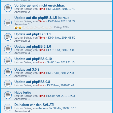
Vorübergehend nicht erreichbar.
Letzter Beitrag von
Timo
«
Mi 03 Jun, 2015 12:40
Antworten:
2
Update auf die phpBB 3.1.5 ist raus
Letzter Beitrag von
Timo
«
Di 05 Mai, 2015 08:03
Antworten:
1
Rating: 20%
Update auf phpBB 3.1.1
Letzter Beitrag von
Timo
«
Di 04 Nov, 2014 08:50
Antworten:
2
Update auf phpBB 3.1.0
Letzter Beitrag von
Timo
«
Fr 31 Okt, 2014 14:05
Antworten:
4
Update auf phpBB3.0.10
Letzter Beitrag von
Uwe
«
So 08 Jan, 2012 11:15
Update auf 3.0.9
Letzter Beitrag von
Timo
«
Mi 27 Jul, 2011 20:08
Antworten:
1
Update auf phpBB3.0.8
Letzter Beitrag von
Uwe
«
Di 23 Nov, 2010 00:44
Habe fertig
Letzter Beitrag von
Timo
«
So 04 Apr, 2010 13:23
Antworten:
1
Da haben wir den SALAT!
Letzter Beitrag von
Andre
«
Sa 08 Mär, 2008 13:13
Antworten:
4