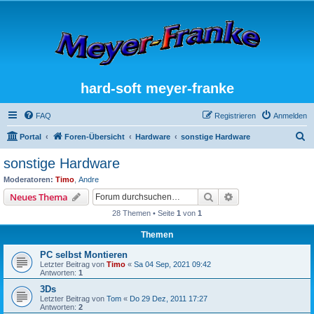
hard-soft meyer-franke
FAQ
Registrieren
Anmelden
S
Portal
Foren-Übersicht
Hardware
sonstige Hardware
u
sonstige Hardware
c
Moderatoren:
Timo
,
Andre
h
Suche
Erweiterte Suche
Neues Thema
e
28 Themen • Seite
1
von
1
Themen
PC selbst Montieren
Letzter Beitrag von
Timo
«
Sa 04 Sep, 2021 09:42
Antworten:
1
3Ds
Letzter Beitrag von
Tom
«
Do 29 Dez, 2011 17:27
Antworten:
2