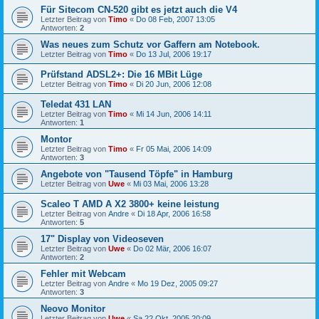
Für Sitecom CN-520 gibt es jetzt auch die V4
Letzter Beitrag von
Timo
«
Do 08 Feb, 2007 13:05
Antworten:
2
Was neues zum Schutz vor Gaffern am Notebook.
Letzter Beitrag von
Timo
«
Do 13 Jul, 2006 19:17
Prüfstand ADSL2+: Die 16 MBit Lüge
Letzter Beitrag von
Timo
«
Di 20 Jun, 2006 12:08
Teledat 431 LAN
Letzter Beitrag von
Timo
«
Mi 14 Jun, 2006 14:11
Antworten:
1
Montor
Letzter Beitrag von
Timo
«
Fr 05 Mai, 2006 14:09
Antworten:
3
Angebote von "Tausend Töpfe" in Hamburg
Letzter Beitrag von
Uwe
«
Mi 03 Mai, 2006 13:28
Scaleo T AMD A X2 3800+ keine leistung
Letzter Beitrag von
Andre
«
Di 18 Apr, 2006 16:58
Antworten:
5
17" Display von Videoseven
Letzter Beitrag von
Uwe
«
Do 02 Mär, 2006 16:07
Antworten:
2
Fehler mit Webcam
Letzter Beitrag von
Andre
«
Mo 19 Dez, 2005 09:27
Antworten:
3
Neovo Monitor
Letzter Beitrag von
Uwe
«
Sa 22 Okt, 2005 20:09