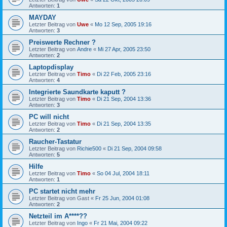
Antworten:
1
MAYDAY
Letzter Beitrag von
Uwe
«
Mo 12 Sep, 2005 19:16
Antworten:
3
Preiswerte Rechner ?
Letzter Beitrag von
Andre
«
Mi 27 Apr, 2005 23:50
Antworten:
2
Laptopdisplay
Letzter Beitrag von
Timo
«
Di 22 Feb, 2005 23:16
Antworten:
4
Integrierte Saundkarte kaputt ?
Letzter Beitrag von
Timo
«
Di 21 Sep, 2004 13:36
Antworten:
3
PC will nicht
Letzter Beitrag von
Timo
«
Di 21 Sep, 2004 13:35
Antworten:
2
Raucher-Tastatur
Letzter Beitrag von
Richie500
«
Di 21 Sep, 2004 09:58
Antworten:
5
Hilfe
Letzter Beitrag von
Timo
«
So 04 Jul, 2004 18:11
Antworten:
1
PC startet nicht mehr
Letzter Beitrag von
Gast
«
Fr 25 Jun, 2004 01:08
Antworten:
2
Netzteil im A****??
Letzter Beitrag von
Ingo
«
Fr 21 Mai, 2004 09:22