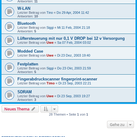
Antworten:
11
W-LAN
Letzter Beitrag von
Tino
«
Do 29 Apr, 2004 11:42
Antworten:
10
Bluetooth
Letzter Beitrag von
Siggi
«
Mi 11 Feb, 2004 21:18
Antworten:
5
Lüftersteuerung mit nur 0,1 V DROP bei 12 v Versorgung
Letzter Beitrag von
Uwe
«
Sa 07 Feb, 2004 03:02
Modded Case
Letzter Beitrag von
Uwe
«
Di 23 Dez, 2003 19:40
Festplatten
Letzter Beitrag von
Siggi
«
Do 23 Okt, 2003 21:59
Antworten:
5
Fingerabdruckscanner fingerprint-scanner
Letzter Beitrag von
Timo
«
Di 23 Sep, 2003 22:21
SDRAM
Letzter Beitrag von
Uwe
«
Di 23 Sep, 2003 19:27
Antworten:
3
Neues Thema
28 Themen • Seite
1
von
1
Gehe zu