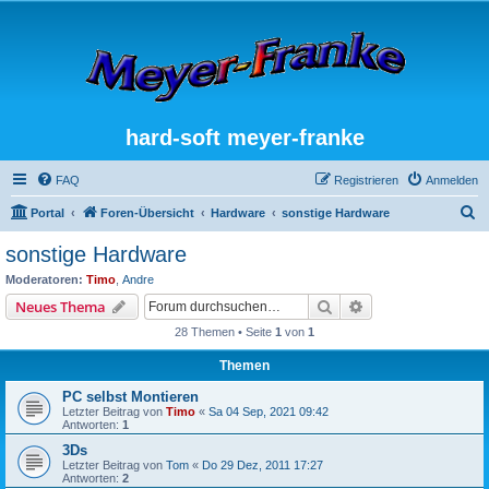
hard-soft meyer-franke
FAQ
Registrieren
Anmelden
S
Portal
Foren-Übersicht
Hardware
sonstige Hardware
u
sonstige Hardware
c
Moderatoren:
Timo
,
Andre
h
Suche
Erweiterte Suche
Neues Thema
e
28 Themen • Seite
1
von
1
Themen
PC selbst Montieren
Letzter Beitrag von
Timo
«
Sa 04 Sep, 2021 09:42
Antworten:
1
3Ds
Letzter Beitrag von
Tom
«
Do 29 Dez, 2011 17:27
Antworten:
2