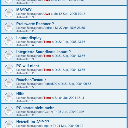
Antworten:
1
MAYDAY
Letzter Beitrag von
Uwe
«
Mo 12 Sep, 2005 19:16
Antworten:
3
Preiswerte Rechner ?
Letzter Beitrag von
Andre
«
Mi 27 Apr, 2005 23:50
Antworten:
2
Laptopdisplay
Letzter Beitrag von
Timo
«
Di 22 Feb, 2005 23:16
Antworten:
4
Integrierte Saundkarte kaputt ?
Letzter Beitrag von
Timo
«
Di 21 Sep, 2004 13:36
Antworten:
3
PC will nicht
Letzter Beitrag von
Timo
«
Di 21 Sep, 2004 13:35
Antworten:
2
Raucher-Tastatur
Letzter Beitrag von
Richie500
«
Di 21 Sep, 2004 09:58
Antworten:
5
Hilfe
Letzter Beitrag von
Timo
«
So 04 Jul, 2004 18:11
Antworten:
1
PC startet nicht mehr
Letzter Beitrag von
Gast
«
Fr 25 Jun, 2004 01:08
Antworten:
2
Netzteil im A****??
Letzter Beitrag von
Ingo
«
Fr 21 Mai, 2004 09:22