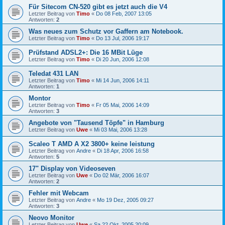
Für Sitecom CN-520 gibt es jetzt auch die V4
Letzter Beitrag von
Timo
«
Do 08 Feb, 2007 13:05
Antworten:
2
Was neues zum Schutz vor Gaffern am Notebook.
Letzter Beitrag von
Timo
«
Do 13 Jul, 2006 19:17
Prüfstand ADSL2+: Die 16 MBit Lüge
Letzter Beitrag von
Timo
«
Di 20 Jun, 2006 12:08
Teledat 431 LAN
Letzter Beitrag von
Timo
«
Mi 14 Jun, 2006 14:11
Antworten:
1
Montor
Letzter Beitrag von
Timo
«
Fr 05 Mai, 2006 14:09
Antworten:
3
Angebote von "Tausend Töpfe" in Hamburg
Letzter Beitrag von
Uwe
«
Mi 03 Mai, 2006 13:28
Scaleo T AMD A X2 3800+ keine leistung
Letzter Beitrag von
Andre
«
Di 18 Apr, 2006 16:58
Antworten:
5
17" Display von Videoseven
Letzter Beitrag von
Uwe
«
Do 02 Mär, 2006 16:07
Antworten:
2
Fehler mit Webcam
Letzter Beitrag von
Andre
«
Mo 19 Dez, 2005 09:27
Antworten:
3
Neovo Monitor
Letzter Beitrag von
Uwe
«
Sa 22 Okt, 2005 20:09