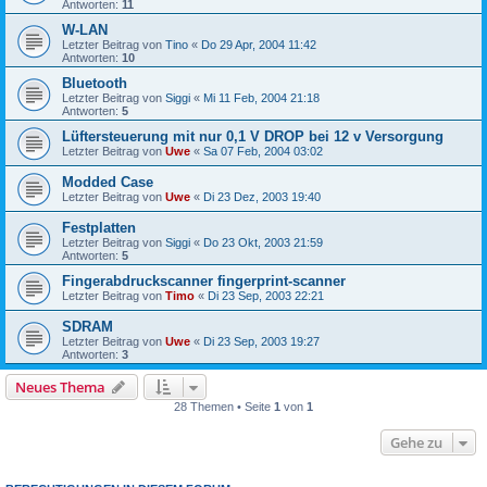
Antworten:
11
W-LAN
Letzter Beitrag von
Tino
«
Do 29 Apr, 2004 11:42
Antworten:
10
Bluetooth
Letzter Beitrag von
Siggi
«
Mi 11 Feb, 2004 21:18
Antworten:
5
Lüftersteuerung mit nur 0,1 V DROP bei 12 v Versorgung
Letzter Beitrag von
Uwe
«
Sa 07 Feb, 2004 03:02
Modded Case
Letzter Beitrag von
Uwe
«
Di 23 Dez, 2003 19:40
Festplatten
Letzter Beitrag von
Siggi
«
Do 23 Okt, 2003 21:59
Antworten:
5
Fingerabdruckscanner fingerprint-scanner
Letzter Beitrag von
Timo
«
Di 23 Sep, 2003 22:21
SDRAM
Letzter Beitrag von
Uwe
«
Di 23 Sep, 2003 19:27
Antworten:
3
Neues Thema
28 Themen • Seite
1
von
1
Gehe zu