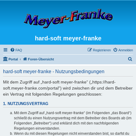
hard-soft meyer-franke
FAQ
Registrieren
Anmelden
S
Portal
Foren-Übersicht
u
hard-soft meyer-franke - Nutzungsbedingungen
c
h
Mit dem Zugriff auf „hard-soft meyer-franke“ („https://hard-
soft.meyer-franke.com/portal“) wird zwischen dir und dem Betreiber
e
ein Vertrag mit folgenden Regelungen geschlossen:
1. NUTZUNGSVERTRAG
Mit dem Zugriff auf „hard-soft meyer-franke“ (im Folgenden „das Board“)
schließt du einen Nutzungsvertrag mit dem Betreiber des Boards ab (im
Folgenden „Betreiber“) und erklärst dich mit den nachfolgenden
Regelungen einverstanden.
Wenn du mit diesen Regelungen nicht einverstanden bist, so darfst du