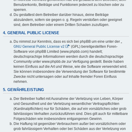
Benutzerkonto, Beiträge und Funktionen jederzeit zu löschen oder zu
sperren.
Du gestattest dem Betreiber darüber hinaus, deine Beiträge
abzuändern, sofern sie gegen o. g. Regeln verstoßen oder geeignet
sind, dem Betreiber oder einem Dritten Schaden zuzufügen.
4. GENERAL PUBLIC LICENSE
Du nimmst zur Kenntnis, dass es sich bei phpBB um eine unter der „
GNU General Public License v2
“ (GPL) bereitgestellten Foren-
Software von phpBB Limited (www.phpbb.com) handelt;
deutschsprachige Informationen werden durch die deutschsprachige
Community unter www.phpbb.de zur Verfügung gestellt. Beide haben
keinen Einfluss auf die Art und Weise, wie die Software verwendet wird.
Sie können insbesondere die Verwendung der Software für bestimmte
Zwecke nicht untersagen oder auf Inhalte fremder Foren Einfluss
nehmen.
5. GEWÄHRLEISTUNG
Der Betreiber haftet mit Ausnahme der Verletzung von Leben, Körper
und Gesundheit und der Verletzung wesentlicher Vertragspflichten
(Kardinalpflichten) nur für Schäden, die auf ein vorsätzliches oder grob
fahrlässiges Verhalten zurückzuführen sind. Dies gilt auch für mittelbare
Folgeschäden wie insbesondere entgangenen Gewinn.
Die Haftung ist gegenüber Verbrauchern außer bei vorsätzlichem oder
grob fahrlässigem Verhalten oder bei Schäden aus der Verletzung von