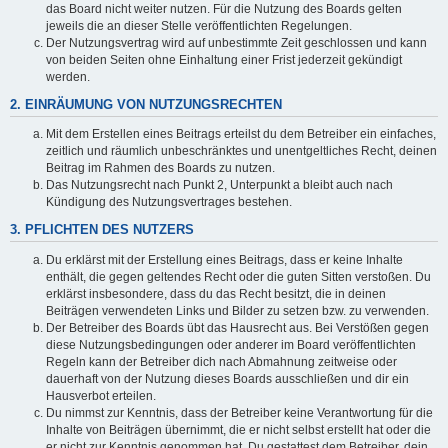
das Board nicht weiter nutzen. Für die Nutzung des Boards gelten
jeweils die an dieser Stelle veröffentlichten Regelungen.
Der Nutzungsvertrag wird auf unbestimmte Zeit geschlossen und kann
von beiden Seiten ohne Einhaltung einer Frist jederzeit gekündigt
werden.
2. EINRÄUMUNG VON NUTZUNGSRECHTEN
Mit dem Erstellen eines Beitrags erteilst du dem Betreiber ein einfaches,
zeitlich und räumlich unbeschränktes und unentgeltliches Recht, deinen
Beitrag im Rahmen des Boards zu nutzen.
Das Nutzungsrecht nach Punkt 2, Unterpunkt a bleibt auch nach
Kündigung des Nutzungsvertrages bestehen.
3. PFLICHTEN DES NUTZERS
Du erklärst mit der Erstellung eines Beitrags, dass er keine Inhalte
enthält, die gegen geltendes Recht oder die guten Sitten verstoßen. Du
erklärst insbesondere, dass du das Recht besitzt, die in deinen
Beiträgen verwendeten Links und Bilder zu setzen bzw. zu verwenden.
Der Betreiber des Boards übt das Hausrecht aus. Bei Verstößen gegen
diese Nutzungsbedingungen oder anderer im Board veröffentlichten
Regeln kann der Betreiber dich nach Abmahnung zeitweise oder
dauerhaft von der Nutzung dieses Boards ausschließen und dir ein
Hausverbot erteilen.
Du nimmst zur Kenntnis, dass der Betreiber keine Verantwortung für die
Inhalte von Beiträgen übernimmt, die er nicht selbst erstellt hat oder die
er nicht zur Kenntnis genommen hat. Du gestattest dem Betreiber, dein