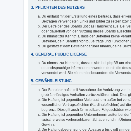
3. PFLICHTEN DES NUTZERS
Du erklärst mit der Erstellung eines Beitrags, dass er ke
Beiträgen verwendeten Links und Bilder zu setzen bzw.
Der Betreiber des Boards übt das Hausrecht aus. Bei V
oder dauerhaft von der Nutzung dieses Boards ausschlie
Du nimmst zur Kenntnis, dass der Betreiber keine Verantw
Betreiber, dein Benutzerkonto, Beiträge und Funktionen 
Du gestattest dem Betreiber darüber hinaus, deine Beit
4. GENERAL PUBLIC LICENSE
Du nimmst zur Kenntnis, dass es sich bei phpBB um eine
deutschsprachige Informationen werden durch die deuts
verwendet wird. Sie können insbesondere die Verwendun
5. GEWÄHRLEISTUNG
Der Betreiber haftet mit Ausnahme der Verletzung von Le
grob fahrlässiges Verhalten zurückzuführen sind. Dies 
Die Haftung ist gegenüber Verbrauchern außer bei vors
wesentlicher Vertragspflichten (Kardinalpflichten) auf
begrenzt. Dies gilt auch für mittelbare Folgeschäden 
Die Haftung ist gegenüber Unternehmern außer bei der V
typischerweise vorhersehbaren Schäden und im Übrigen 
Gewinn.
Die Haftungsbegrenzung der Absätze a bis c gilt sinnge