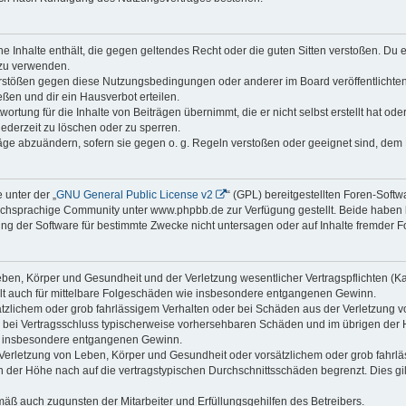
ine Inhalte enthält, die gegen geltendes Recht oder die guten Sitten verstoßen. Du 
 zu verwenden.
erstößen gegen diese Nutzungsbedingungen oder anderer im Board veröffentlichte
ßen und dir ein Hausverbot erteilen.
ortung für die Inhalte von Beiträgen übernimmt, die er nicht selbst erstellt hat od
jederzeit zu löschen oder zu sperren.
räge abzuändern, sofern sie gegen o. g. Regeln verstoßen oder geeignet sind, dem
 unter der „
GNU General Public License v2
“ (GPL) bereitgestellten Foren-Sof
chsprachige Community unter www.phpbb.de zur Verfügung gestellt. Beide haben ke
g der Software für bestimmte Zwecke nicht untersagen oder auf Inhalte fremder F
ben, Körper und Gesundheit und der Verletzung wesentlicher Vertragspflichten (Kard
gilt auch für mittelbare Folgeschäden wie insbesondere entgangenen Gewinn.
ätzlichem oder grob fahrlässigem Verhalten oder bei Schäden aus der Verletzung 
 die bei Vertragsschluss typischerweise vorhersehbaren Schäden und im übrigen de
wie insbesondere entgangenen Gewinn.
erletzung von Leben, Körper und Gesundheit oder vorsätzlichem oder grob fahrläs
der Höhe nach auf die vertragstypischen Durchschnittsschäden begrenzt. Dies gi
mäß auch zugunsten der Mitarbeiter und Erfüllungsgehilfen des Betreibers.