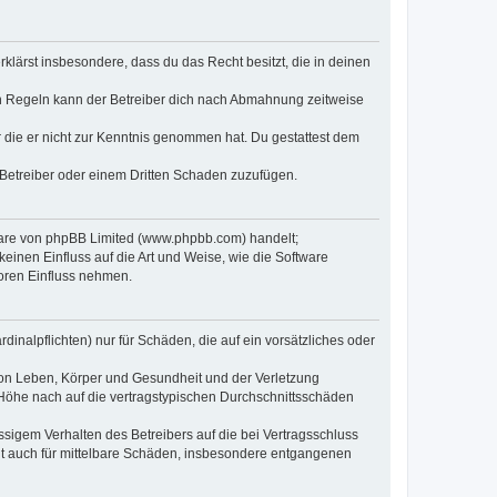
erklärst insbesondere, dass du das Recht besitzt, die in deinen
n Regeln kann der Betreiber dich nach Abmahnung zeitweise
er die er nicht zur Kenntnis genommen hat. Du gestattest dem
 Betreiber oder einem Dritten Schaden zuzufügen.
tware von phpBB Limited (www.phpbb.com) handelt;
inen Einfluss auf die Art und Weise, wie die Software
oren Einfluss nehmen.
inalpflichten) nur für Schäden, die auf ein vorsätzliches oder
von Leben, Körper und Gesundheit und der Verletzung
r Höhe nach auf die vertragstypischen Durchschnittsschäden
sigem Verhalten des Betreibers auf die bei Vertragsschluss
lt auch für mittelbare Schäden, insbesondere entgangenen