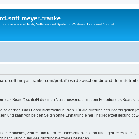
rd-soft meyer-franke
s rund um unsere Hard-, Software und Spiele für Windows, Linux und Android
//hard-soft.meyer-franke.com/portal“) wird zwischen dir und dem Betrei
den „das Board“) schließt du einen Nutzungsvertrag mit dem Betreiber des Boards ab
 so darfst du das Board nicht weiter nutzen. Für die Nutzung des Boards gelten jew
sen und kann von beiden Seiten ohne Einhaltung einer Frist jederzeit gekündigt w
ber ein einfaches, zeitlich und räumlich unbeschränktes und unentgeltliches Recht
auch nach Kündigung des Nutzungsvertrages bestehen.