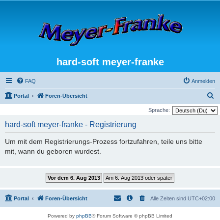
hard-soft meyer-franke
FAQ
Anmelden
S
Portal
Foren-Übersicht
u
Sprache:
c
hard-soft meyer-franke - Registrierung
h
Um mit dem Registrierungs-Prozess fortzufahren, teile uns bitte
e
mit, wann du geboren wurdest.
Portal
Foren-Übersicht
Alle Zeiten sind
UTC+02:00
Powered by
phpBB
® Forum Software © phpBB Limited