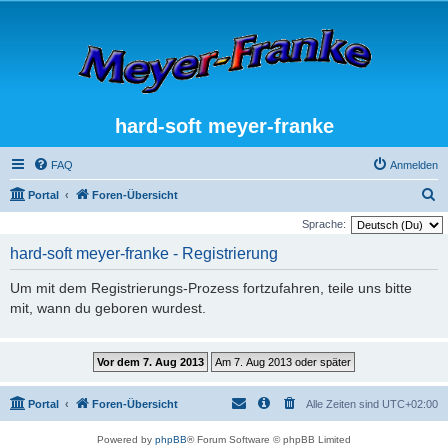
hard-soft meyer-franke
FAQ
Anmelden
S
Portal
Foren-Übersicht
u
Sprache:
c
hard-soft meyer-franke - Registrierung
h
Um mit dem Registrierungs-Prozess fortzufahren, teile uns bitte
e
mit, wann du geboren wurdest.
Portal
Foren-Übersicht
Alle Zeiten sind
UTC+02:00
Powered by
phpBB
® Forum Software © phpBB Limited