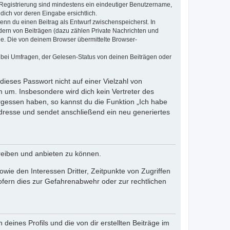
e Registrierung sind mindestens ein eindeutiger Benutzername,
dich vor deren Eingabe ersichtlich.
wenn du einen Beitrag als Entwurf zwischenspeicherst. In
dern von Beiträgen (dazu zählen Private Nachrichten und
e. Die von deinem Browser übermittelte Browser-
 bei Umfragen, der Gelesen-Status von deinen Beiträgen oder
dieses Passwort nicht auf einer Vielzahl von
 um. Insbesondere wird dich kein Vertreter des
ergessen haben, so kannst du die Funktion „Ich habe
resse und sendet anschließend ein neu generiertes
reiben und anbieten zu können.
ie den Interessen Dritter, Zeitpunkte von Zugriffen
fern dies zur Gefahrenabwehr oder zur rechtlichen
eines Profils und die von dir erstellten Beiträge im