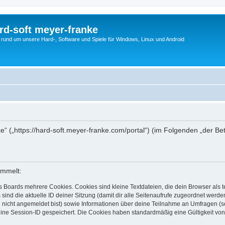
rd-soft meyer-franke
s rund um unsere Hard-, Software und Spiele für Windows, Linux und Android
nke“ („https://hard-soft.meyer-franke.com/portal“) (im Folgenden „der B
ammelt:
s Boards mehrere Cookies. Cookies sind kleine Textdateien, die dein Browser als
 sind die aktuelle ID deiner Sitzung (damit dir alle Seitenaufrufe zugeordnet werd
u nicht angemeldet bist) sowie Informationen über deine Teilnahme an Umfragen (s
eine Session-ID gespeichert. Die Cookies haben standardmäßig eine Gültigkeit von 