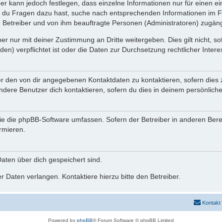
ber kann jedoch festlegen, dass einzelne Informationen nur für einen ei
n du Fragen dazu hast, suche nach entsprechenden Informationen im Fo
n Betreiber und von ihm beauftragte Personen (Administratoren) zugäng
r nur mit deiner Zustimmung an Dritte weitergeben. Dies gilt nicht, s
n) verpflichtet ist oder die Daten zur Durchsetzung rechtlicher Interes
er den von dir angegebenen Kontaktdaten zu kontaktieren, sofern dies 
andere Benutzer dich kontaktieren, sofern du dies in deinem persönliche
, die die phpBB-Software umfassen. Sofern der Betreiber in anderen Be
ormieren.
 Daten über dich gespeichert sind.
 Daten verlangen. Kontaktiere hierzu bitte den Betreiber.
Kontakt
Powered by
phpBB
® Forum Software © phpBB Limited