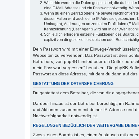
Weiterhin werden die Daten gespeichert, die du bei der 
eine E-Mail-Adresse und ein Passwort notwendig. Wenn du
Wenn du einen Beitrag oder eine private Nachricht erste
diesen Fällen wird auch deine IP-Adresse gespeichert. 
Umfragen), Änderungen an zentralen Profildaten (E-Mai
Kennzeichnung (User Agent) wird nur in der „Wer ist onl
Schließlich erfordern einzelne Funktionen des Boards,
explizit von dir gesetzte Lesezeichen oder Benachrichti
Dein Passwort wird mit einer Einwege-Verschlüsselung 
Webseiten zu verwenden. Das Passwort ist dein Schlü
Betreibers, von phpBB Limited oder ein Dritter berec
mein Passwort vergessen“ benutzen. Die phpBB-Softw
Passwort an diese Adresse, mit dem du dann auf das 
GESTATTUNG DER DATENSPEICHERUNG
Du gestattest dem Betreiber, die von dir eingegeben
Darüber hinaus ist der Betreiber berechtigt, im Rahm
und Aktionen zusammen mit deiner IP-Adresse und de
Nachverfolgbarkeit notwendig ist.
REGELUNGEN BEZÜGLICH DER WEITERGABE DEINE
Zweck eines Boards ist es, einen Austausch mit andere