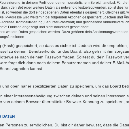
Registrierung, in deinem Profil oder deinem persönlichem Bereich angibst. Für di
rch den Betreiber weitere Daten als notwendig festgelegt wurden, so ist dies für 
llst, so werden die dort eingegebenen Daten ebenfalls gespeichert. Gleiches gilt, 
Die IP-Adresse wird weiterhin bei folgenden Aktionen gespeichert: Löschen und Än
l-Adresse, Kontoaktivierung, Benutzer-Passwort) und gescheiterte Anmeldeversuch
ine?“-Funktion angezeigt und nicht dauerhaft gespeichert.
 dass weitere Daten gespeichert werden. Dazu gehören dein Abstimmungsverhalten
gungsfunktionen.
(Hash) gespeichert, so dass es sicher ist. Jedoch wird dir empfohlen, 
ssel zu deinem Benutzerkonto für das Board, also geh mit ihm sorgsam
htigterweise nach deinem Passwort fragen. Solltest du dein Passwort v
are fragt dich dann nach deinem Benutzernamen und deiner E-Mail-Ad
Board zugreifen kannst.
en und oben näher spezifizierten Daten zu speichern, um das Board bet
en einer Interessenabwägung zwischen deinen und seinen Interessen sow
r von deinem Browser übermittelter Browser-Kennung zu speichern, so
R DATEN
n Personen zu ermöglichen. Du bist dir daher bewusst, dass die Daten d