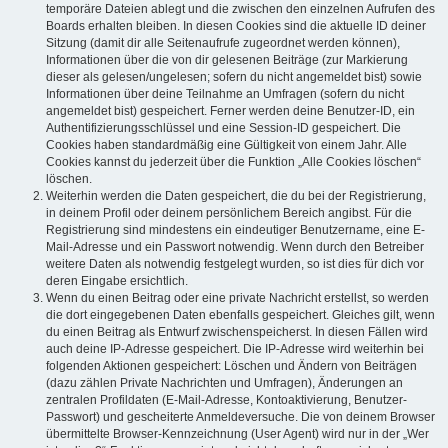
temporäre Dateien ablegt und die zwischen den einzelnen Aufrufen des
Boards erhalten bleiben. In diesen Cookies sind die aktuelle ID deiner
Sitzung (damit dir alle Seitenaufrufe zugeordnet werden können),
Informationen über die von dir gelesenen Beiträge (zur Markierung
dieser als gelesen/ungelesen; sofern du nicht angemeldet bist) sowie
Informationen über deine Teilnahme an Umfragen (sofern du nicht
angemeldet bist) gespeichert. Ferner werden deine Benutzer-ID, ein
Authentifizierungsschlüssel und eine Session-ID gespeichert. Die
Cookies haben standardmäßig eine Gültigkeit von einem Jahr. Alle
Cookies kannst du jederzeit über die Funktion „Alle Cookies löschen“
löschen.
Weiterhin werden die Daten gespeichert, die du bei der Registrierung,
in deinem Profil oder deinem persönlichem Bereich angibst. Für die
Registrierung sind mindestens ein eindeutiger Benutzername, eine E-
Mail-Adresse und ein Passwort notwendig. Wenn durch den Betreiber
weitere Daten als notwendig festgelegt wurden, so ist dies für dich vor
deren Eingabe ersichtlich.
Wenn du einen Beitrag oder eine private Nachricht erstellst, so werden
die dort eingegebenen Daten ebenfalls gespeichert. Gleiches gilt, wenn
du einen Beitrag als Entwurf zwischenspeicherst. In diesen Fällen wird
auch deine IP-Adresse gespeichert. Die IP-Adresse wird weiterhin bei
folgenden Aktionen gespeichert: Löschen und Ändern von Beiträgen
(dazu zählen Private Nachrichten und Umfragen), Änderungen an
zentralen Profildaten (E-Mail-Adresse, Kontoaktivierung, Benutzer-
Passwort) und gescheiterte Anmeldeversuche. Die von deinem Browser
übermittelte Browser-Kennzeichnung (User Agent) wird nur in der „Wer