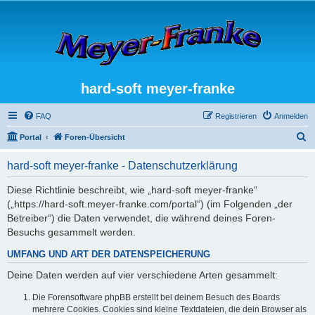
hard-soft meyer-franke
FAQ
Registrieren
Anmelden
S
Portal
Foren-Übersicht
u
hard-soft meyer-franke - Datenschutzerklärung
c
h
Diese Richtlinie beschreibt, wie „hard-soft meyer-franke“
(„https://hard-soft.meyer-franke.com/portal“) (im Folgenden „der
e
Betreiber“) die Daten verwendet, die während deines Foren-
Besuchs gesammelt werden.
UMFANG UND ART DER DATENSPEICHERUNG
Deine Daten werden auf vier verschiedene Arten gesammelt:
Die Forensoftware phpBB erstellt bei deinem Besuch des Boards
mehrere Cookies. Cookies sind kleine Textdateien, die dein Browser als