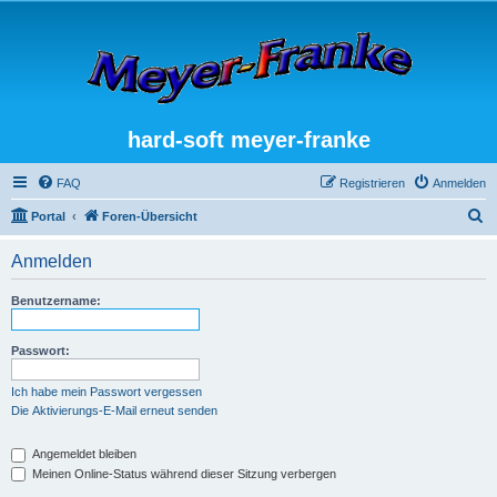
hard-soft meyer-franke
FAQ
Registrieren
Anmelden
S
Portal
Foren-Übersicht
u
Anmelden
c
h
Benutzername:
e
Passwort:
Ich habe mein Passwort vergessen
Die Aktivierungs-E-Mail erneut senden
Angemeldet bleiben
Meinen Online-Status während dieser Sitzung verbergen