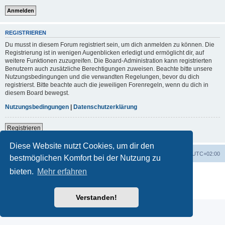
REGISTRIEREN
Du musst in diesem Forum registriert sein, um dich anmelden zu können. Die
Registrierung ist in wenigen Augenblicken erledigt und ermöglicht dir, auf
weitere Funktionen zuzugreifen. Die Board-Administration kann registrierten
Benutzern auch zusätzliche Berechtigungen zuweisen. Beachte bitte unsere
Nutzungsbedingungen und die verwandten Regelungen, bevor du dich
registrierst. Bitte beachte auch die jeweiligen Forenregeln, wenn du dich in
diesem Board bewegst.
Nutzungsbedingungen
|
Datenschutzerklärung
Registrieren
Diese Website nutzt Cookies, um dir den
Portal
Foren-Übersicht
Alle Zeiten sind
UTC+02:00
bestmöglichen Komfort bei der Nutzung zu
bieten.
Mehr erfahren
Powered by
phpBB
® Forum Software © phpBB Limited
Deutsche Übersetzung durch
phpBB.de
Datenschutz
|
Nutzungsbedingungen
Verstanden!