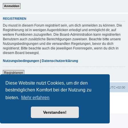
REGISTRIEREN
Du musst in diesem Forum registriert sein, um dich anmelden zu können. Die
Registrierung ist in wenigen Augenblicken erledigt und ermöglicht dir, auf
weitere Funktionen zuzugreifen. Die Board-Administration kann registrierten
Benutzern auch zusätzliche Berechtigungen zuweisen. Beachte bitte unsere
Nutzungsbedingungen und die verwandten Regelungen, bevor du dich
registrierst. Bitte beachte auch die jeweiligen Forenregeln, wenn du dich in
diesem Board bewegst.
Nutzungsbedingungen
|
Datenschutzerklärung
Registrieren
Diese Website nutzt Cookies, um dir den
Portal
Foren-Übersicht
Alle Zeiten sind
UTC+02:00
bestmöglichen Komfort bei der Nutzung zu
bieten.
Mehr erfahren
Powered by
phpBB
® Forum Software © phpBB Limited
Deutsche Übersetzung durch
phpBB.de
Datenschutz
|
Nutzungsbedingungen
Verstanden!