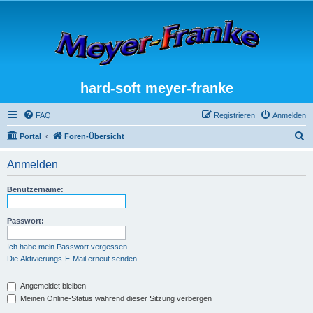
hard-soft meyer-franke
FAQ
Registrieren
Anmelden
S
Portal
Foren-Übersicht
u
Anmelden
c
h
Benutzername:
e
Passwort:
Ich habe mein Passwort vergessen
Die Aktivierungs-E-Mail erneut senden
Angemeldet bleiben
Meinen Online-Status während dieser Sitzung verbergen