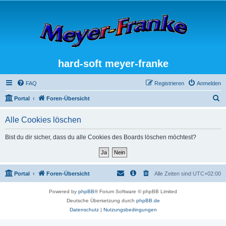
hard-soft meyer-franke
FAQ
Registrieren
Anmelden
S
Portal
Foren-Übersicht
u
Alle Cookies löschen
c
h
Bist du dir sicher, dass du alle Cookies des Boards löschen möchtest?
e
Portal
Foren-Übersicht
Alle Zeiten sind
UTC+02:00
Powered by
phpBB
® Forum Software © phpBB Limited
Deutsche Übersetzung durch
phpBB.de
Datenschutz
|
Nutzungsbedingungen