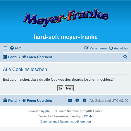
hard-soft meyer-franke
FAQ
Registrieren
Anmelden
S
Portal
Foren-Übersicht
u
Alle Cookies löschen
c
h
Bist du dir sicher, dass du alle Cookies des Boards löschen möchtest?
e
Portal
Foren-Übersicht
Alle Zeiten sind
UTC+02:00
Powered by
phpBB
® Forum Software © phpBB Limited
Deutsche Übersetzung durch
phpBB.de
Datenschutz
|
Nutzungsbedingungen