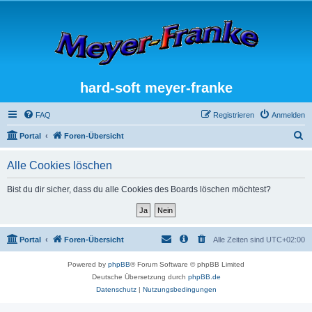
hard-soft meyer-franke
FAQ
Registrieren
Anmelden
S
Portal
Foren-Übersicht
u
Alle Cookies löschen
c
h
Bist du dir sicher, dass du alle Cookies des Boards löschen möchtest?
e
Portal
Foren-Übersicht
Alle Zeiten sind
UTC+02:00
Powered by
phpBB
® Forum Software © phpBB Limited
Deutsche Übersetzung durch
phpBB.de
Datenschutz
|
Nutzungsbedingungen