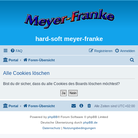
hard-soft meyer-franke
FAQ
Registrieren
Anmelden
S
Portal
Foren-Übersicht
u
Alle Cookies löschen
c
h
Bist du dir sicher, dass du alle Cookies des Boards löschen möchtest?
e
Portal
Foren-Übersicht
Alle Zeiten sind
UTC+02:00
Powered by
phpBB
® Forum Software © phpBB Limited
Deutsche Übersetzung durch
phpBB.de
Datenschutz
|
Nutzungsbedingungen