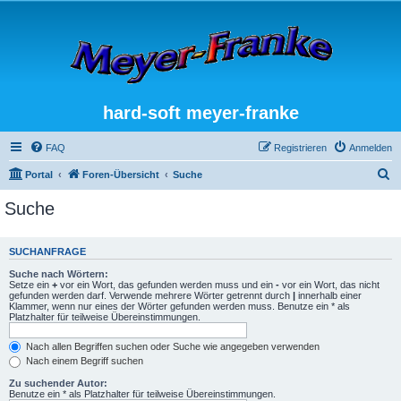
hard-soft meyer-franke
FAQ
Registrieren
Anmelden
S
Portal
Foren-Übersicht
Suche
u
Suche
c
h
SUCHANFRAGE
e
Suche nach Wörtern:
Setze ein
+
vor ein Wort, das gefunden werden muss und ein
-
vor ein Wort, das nicht
gefunden werden darf. Verwende mehrere Wörter getrennt durch
|
innerhalb einer
Klammer, wenn nur eines der Wörter gefunden werden muss. Benutze ein * als
Platzhalter für teilweise Übereinstimmungen.
Nach allen Begriffen suchen oder Suche wie angegeben verwenden
Nach einem Begriff suchen
Zu suchender Autor:
Benutze ein * als Platzhalter für teilweise Übereinstimmungen.