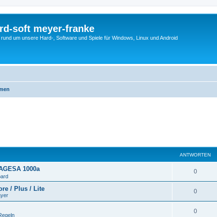
rd-soft meyer-franke
s rund um unsere Hard-, Software und Spiele für Windows, Linux und Android
emen
ANTWORTEN
 AGESA 1000a
0
ard
e / Plus / Lite
0
ayer
0
Regeln