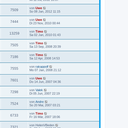
von
Uwe
7509
So 08 Jan, 2012 11:15
von
Uwe
7444
Di 23 Nov, 2010 00:44
von
Timo
13259
Sa 02 Jan, 2010 01:43
von
Timo
7505
Sa 13 Sep, 2008 20:39
von
Timo
7186
Sa 12 Apr, 2008 14:53
von
rakappolf
7555
Mo 07 Jan, 2008 21:12
von
Uwe
7601
Do 14 Jun, 2007 04:36
von
Valek
7298
Di 05 Jun, 2007 22:19
von
Andre
7524
So 20 Mai, 2007 03:21
von
Timo
6733
Fr 16 Mär, 2007 18:06
von
HelenVBeden
7321