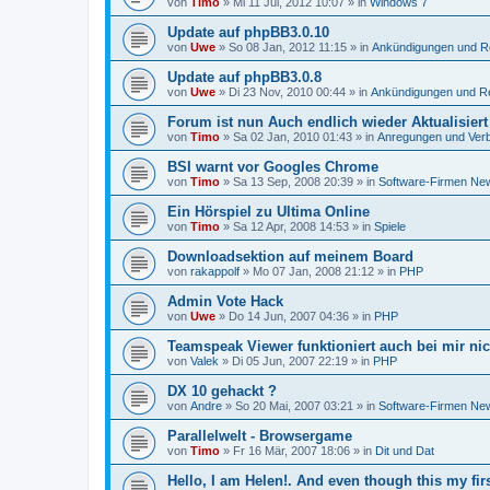
von
Timo
»
Mi 11 Jul, 2012 10:07
» in
Windows 7
Update auf phpBB3.0.10
von
Uwe
»
So 08 Jan, 2012 11:15
» in
Ankündigungen und R
Update auf phpBB3.0.8
von
Uwe
»
Di 23 Nov, 2010 00:44
» in
Ankündigungen und R
Forum ist nun Auch endlich wieder Aktualisier
von
Timo
»
Sa 02 Jan, 2010 01:43
» in
Anregungen und Ver
BSI warnt vor Googles Chrome
von
Timo
»
Sa 13 Sep, 2008 20:39
» in
Software-Firmen Ne
Ein Hörspiel zu Ultima Online
von
Timo
»
Sa 12 Apr, 2008 14:53
» in
Spiele
Downloadsektion auf meinem Board
von
rakappolf
»
Mo 07 Jan, 2008 21:12
» in
PHP
Admin Vote Hack
von
Uwe
»
Do 14 Jun, 2007 04:36
» in
PHP
Teamspeak Viewer funktioniert auch bei mir nic
von
Valek
»
Di 05 Jun, 2007 22:19
» in
PHP
DX 10 gehackt ?
von
Andre
»
So 20 Mai, 2007 03:21
» in
Software-Firmen Ne
Parallelwelt - Browsergame
von
Timo
»
Fr 16 Mär, 2007 18:06
» in
Dit und Dat
Hello, I am Helen!. And even though this my firs