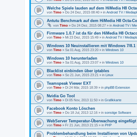
Welche Spiele lauden auf dem HiMedia H8 Oct
von
Timo
»
Do 24 Dez, 2015 08:40
» in
Android TV / Mediap
Antutu Benchmark auf dem HiMedia H8 Octa-Co
von
Timo
»
Do 24 Dez, 2015 08:27
» in
Android TV / Me
Firmware 1.0.7 ist da für den HiMedia H8 Octac
von
Timo
»
Mi 23 Dez, 2015 15:49
» in
Android TV / Mediapl
Windows 10 Neuinstallieren mit Windows 7/8.1
von
Timo
»
Sa 01 Aug, 2015 23:20
» in
Windows 10
Windows 10 herunterladen
von
Timo
»
Sa 01 Aug, 2015 23:07
» in
Windows 10
Blacklist einbinden über iptables
von
Timo
»
So 21 Jun, 2015 23:21
» in
Linux
Teamspeak Viewer EXT
von
Timo
»
Di 24 Mär, 2015 18:39
» in
phpBB Extension
Nvidia Go Tool
von
Timo
»
Di 05 Nov, 2013 11:50
» in
Grafikkarte
Facebook Konto Löschen
von
Timo
»
Do 18 Jul, 2013 12:16
» in
sonstige Software
WebServer Temperatur-Überwachung eingefügt
von
Timo
»
Fr 21 Jun, 2013 21:15
» in
PHP
Problembehandlung beim Installieren von Upd