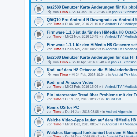
tas2580 Benutzer Karte Änderungen für für php
von
Timo
»
Sa 14 Jan, 2017 23:45
» in
phpBB Extensio
Q5/Q10 Pro Android N Downgrade zu Android 5
von
Timo
»
Di 06 Dez, 2016 21:10
» in
Android TV / Mediapl
Firmware 1.1.3 ist da für den HiMedia H8 OctaCor
von
Timo
»
Mi 02 Nov, 2016 13:45
» in
Android TV / Mediapl
Firmware 1.1.1 für den HiMedia H8 Octacore sch
von
Timo
»
Do 05 Mai, 2016 00:28
» in
Android TV / Mediapl
tas2580 Benutzer Karte Änderungen für das H
von
Timo
»
So 10 Apr, 2016 16:48
» in
phpBB Extension
Kodi auf dem H8 Octacore die Bildwiederholfr
von
Timo
»
Mi 24 Feb, 2016 10:04
» in
Android TV / Med
Kodi und Amazon Video
von
Timo
»
Mi 03 Feb, 2016 15:06
» in
Android TV / Mediapl
Ein interesanter Tread über Probleme mit der 
von
Timo
»
Di 19 Jan, 2016 18:36
» in
Dit und Dat
Remix OS for PC
von
Timo
»
Do 14 Jan, 2016 08:08
» in
Android Allgemein
Welche Video-Apps laufen auf dem HiMedia H8
von
Timo
»
Mi 30 Dez, 2015 08:52
» in
Android TV / Mediapl
Welches Gamepad funktioniert bei dem HiMedi
von
Timo
»
Do 24 Dez, 2015 08:47
» in
Android TV / Mediap