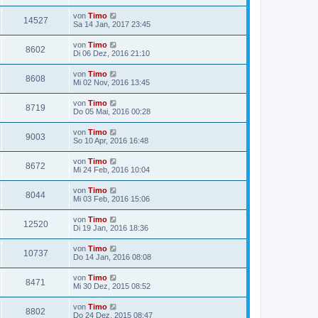
von
Timo
14527
Sa 14 Jan, 2017 23:45
von
Timo
8602
Di 06 Dez, 2016 21:10
von
Timo
8608
Mi 02 Nov, 2016 13:45
von
Timo
8719
Do 05 Mai, 2016 00:28
von
Timo
9003
So 10 Apr, 2016 16:48
von
Timo
8672
Mi 24 Feb, 2016 10:04
von
Timo
8044
Mi 03 Feb, 2016 15:06
von
Timo
12520
Di 19 Jan, 2016 18:36
von
Timo
10737
Do 14 Jan, 2016 08:08
von
Timo
8471
Mi 30 Dez, 2015 08:52
von
Timo
8802
Do 24 Dez, 2015 08:47