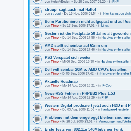
von
HelenVBeden
»
So 28 Jan, 2007 09:20
» in
PHP
struupi sagt auch mal Hallo!
von
struupi
»
Do 16 Nov, 2006 09:54
» in
Hier kannst du dich
Beim Partitionieren nicht aufgepast und auf /us
von
Timo
»
So 17 Sep, 2006 17:01
» in
Linux
Gestern ist die Festplatte 50 Jahre alt geworden
von
Timo
»
Do 14 Sep, 2006 17:58
» in
Hardware-Hersteller
AMD stellt scheinbar auf 65nm um
von
Timo
»
Do 14 Sep, 2006 17:46
» in
Hardware-Hersteller
PS3 Verspätet sich weiter
von
Timo
»
Mi 06 Sep, 2006 16:30
» in
Hardware-Hersteller
Dell will seinbar 20Mio. AMD CPU's bestellen.
von
Timo
»
Di 05 Sep, 2006 17:42
» in
Hardware-Hersteller
Aktuelle Roadmap
von
Timo
»
Mo 14 Aug, 2006 18:21
» in
IP-Cop
News-RSS Fehler in PHPBB2 Plus 1.53
von
Timo
»
Mo 14 Aug, 2006 12:29
» in
PHP
Western Digital produziert jetzt auch HDD mit 
von
Timo
»
Do 03 Aug, 2006 11:56
» in
Hardware-Hersteller
Probleme mit dem eingeloggt bleiben sind mei
von
Timo
»
Fr 28 Jul, 2006 23:51
» in
Anregungen und Verb
Erste Tests von 802.11n 540Mbit/s per Funk