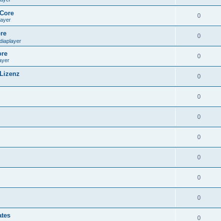
aCore
0
layer
re
0
diaplayer
ore
0
ayer
 Lizenz
0
0
0
0
0
0
0
ates
0