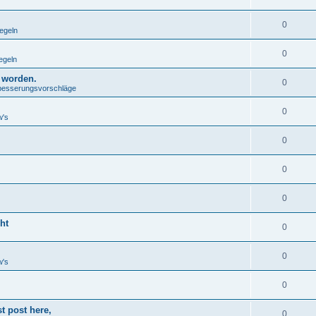
0
egeln
0
egeln
t worden.
0
besserungsvorschläge
0
w's
0
0
0
ht
0
0
w's
0
t post here,
0