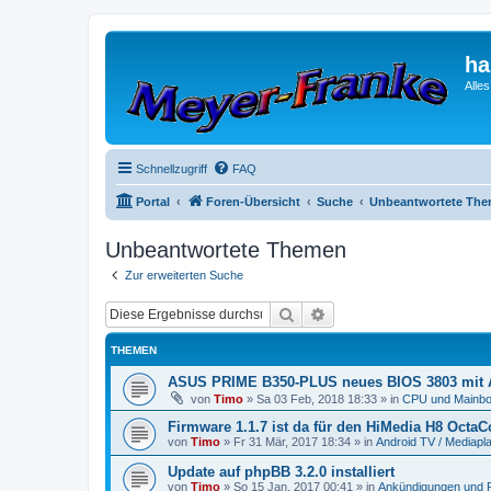
ha
Alle
Schnellzugriff
FAQ
Portal
Foren-Übersicht
Suche
Unbeantwortete Th
Unbeantwortete Themen
Zur erweiterten Suche
Suche
Erweiterte Suche
THEMEN
ASUS PRIME B350-PLUS neues BIOS 3803 mit
von
Timo
»
Sa 03 Feb, 2018 18:33
» in
CPU und Mainbo
Firmware 1.1.7 ist da für den HiMedia H8 OctaCor
von
Timo
»
Fr 31 Mär, 2017 18:34
» in
Android TV / Mediapl
Update auf phpBB 3.2.0 installiert
von
Timo
»
So 15 Jan, 2017 00:41
» in
Ankündigungen und 