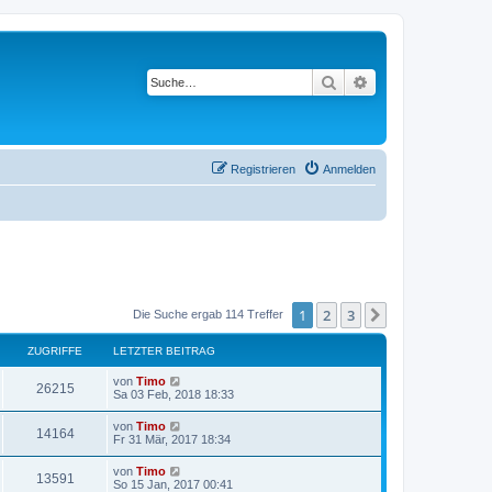
Suche
Erweiterte Suche
Registrieren
Anmelden
1
2
3
Nächste
Die Suche ergab 114 Treffer
ZUGRIFFE
LETZTER BEITRAG
von
Timo
26215
Sa 03 Feb, 2018 18:33
von
Timo
14164
Fr 31 Mär, 2017 18:34
von
Timo
13591
So 15 Jan, 2017 00:41