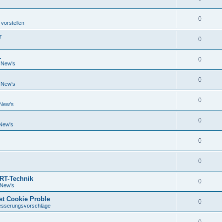
0
 vorstellen
r
0
.
0
 New's
0
 New's
0
 New's
0
 New's
0
0
PRT-Technik
0
 New's
st Cookie Proble
0
esserungsvorschläge
0