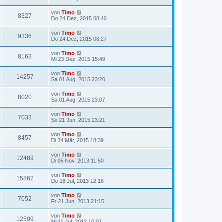
von
Timo
8327
Do 24 Dez, 2015 08:40
von
Timo
9336
Do 24 Dez, 2015 08:27
von
Timo
8163
Mi 23 Dez, 2015 15:49
von
Timo
14257
Sa 01 Aug, 2015 23:20
von
Timo
8020
Sa 01 Aug, 2015 23:07
von
Timo
7033
So 21 Jun, 2015 23:21
von
Timo
8457
Di 24 Mär, 2015 18:39
von
Timo
12489
Di 05 Nov, 2013 11:50
von
Timo
15862
Do 18 Jul, 2013 12:16
von
Timo
7052
Fr 21 Jun, 2013 21:15
von
Timo
12509
Mi 11 Jul, 2012 10:07