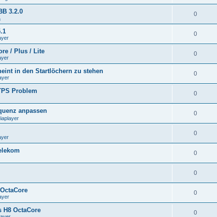
BB 3.2.0
0
n
.1
0
ayer
e / Plus / Lite
0
ayer
eint in den Startlöchern zu stehen
0
ayer
TTPS Problem
0
equenz anpassen
0
iaplayer
0
ayer
Telekom
0
0
 OctaCore
0
ayer
s H8 OctaCore
0
layer