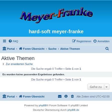
hard-soft meyer-franke
FAQ
Registrieren
Anmelden
S
Portal
Foren-Übersicht
Suche
Aktive Themen
u
Aktive Themen
c
Zur erweiterten Suche
h
Die Suche ergab 0 Treffer • Seite
1
von
1
e
Es wurden keine passenden Ergebnisse gefunden.
Die Suche ergab 0 Treffer • Seite
1
von
1
Gehe zu
Portal
Foren-Übersicht
Alle Zeiten sind
UTC+02:00
Powered by
phpBB
® Forum Software © phpBB Limited
Deutsche Übersetzung durch
phpBB.de